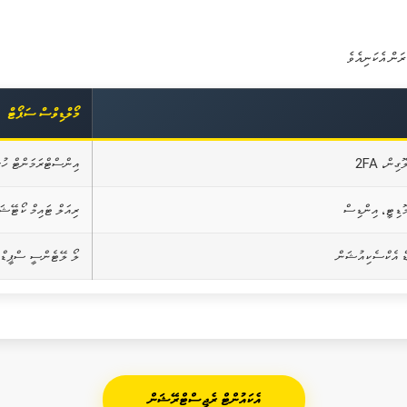
މޯލްޑިވްސް ސަޕޯޓް
ިން، 2FA
އިންސްޓްރަމަންޓް ހުރ
ޮޑިޓީ، އިންޑިސް
ރިއަލް ޓައިމް ކޯޓޭޝަ
ލޯ ލޭޓެންސީ ސްޕީޑް
އެކައުންޓް ރެޖިސްޓްރޭޝަން