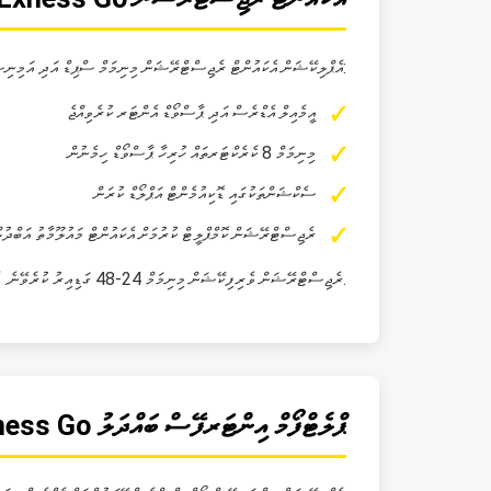
Exness Go އެޕްލިކޭޝަން އެކައުންޓް ރެޖިސްޓްރޭޝަން މިނިމަމް ސްޕިޑް އަދި އަމިނިސްޓްރޭޓިވް ކޮނޓްރޯލް ކުރެވޭނެ. ރެޖިސްޓްރޭޝަން ސްޓެޕްސް މިމައްސަލައިގެ ބޭނުންވެއެވެ:
އީމެއިލް އެޑްރެސް އަދި ޕާސްވޯޑް އެންޓަރ ކުރެވިއްޖެ
މިނިމަމް 8 ކެރެކްޓަރތައް ހުރިހާ ޕާސްވޯޑް ހިމެނުން
ސެކްޝަންތަކުގައި ޑޮކިއުމެންޓް އަޕްލޯޑް ކުރަން
ރެޖިސްޓްރޭޝަން ކޮމްޕްލީޓް ކުރުމަށް އެކައުންޓް މައުލޫމާތު އަބްދުލ
ރެޖިސްޓްރޭޝަން ވެރިފިކޭޝަން މިނިމަމް 24-48 ގަޑިއިރު ކުރެވޭނެ. އެކައުންޓް އެކްޓިވޭޝަން ކުރާ ދަށުން އެޕްލިކޭޝަނަށް ރީލޮގިން ކުރުން ދިމާލުމަށް ހިމެނޭނެ.
Exness Go ޕްލެޓްފޯމް އިންޓަރފޭސް ބައްދަލު