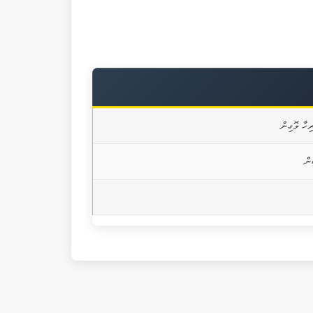
ިހާ ލޮގިން
ން