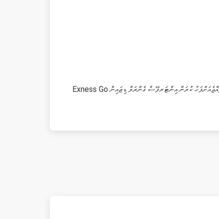
Exness Go އައްސަލަ އޮޑަރ އެކްސެކިއުޝަން އަދި ލައިވް ޗާޓް އަދި އަޕްޑޭޓް ސްޕީޑް އެހެން 0.1 ސެކަންޑްތައްއަދި އެކައުންޓް އެތްވެސް 24/7 ކަސްޓަމަރ ސަޕޯޓް މިނިމަމް ތަފްޞީލު އެދިއްޖެއަށްފަހު ކުރަން އިންޓަރފޭސް ގެންރަލް ޑިޒައިން