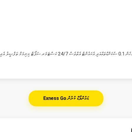
Exness Go ޑައުންލޯޑް ކުރުން