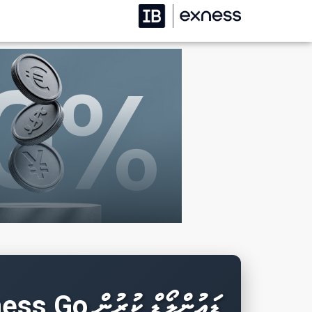
Exness Go ޑައުންލޯޑް ކުރުން