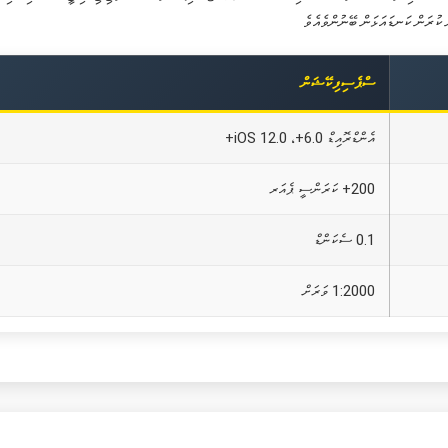
ސްޕެސިފިކޭޝަން
އެންޑްރޮއިޑް 6.0+، iOS 12.0+
200+ ކަރަންސީ ޕެއަރ
0.1 ސެކަންޑް
1:2000 ވަރަށް