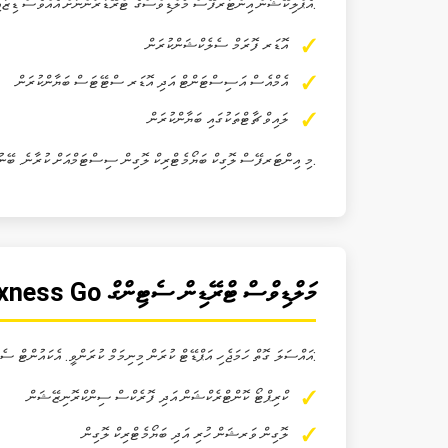
އެޕްލިކޭޝަން އިންޓަރފޭސް މޯލްޑިވްސްގެ ޓްރޭޑަރުންނަށް އެއްވެސް ޑިޒައިން އަދި އަގުމީ ވެބް ސައިޓް ލިންކް ހިމެނެނީ. މި އިންޓަރފޭސް ހުރި ދައްކާ އެކްސެކިއުޝަން ލޮގިކް، ލައިވް ޗާޓް، އޮޑަރ މާނެޖްމަންޓް ޓޫލްތައް ހިމެނެއެވެ.
އޮޑަރ ފޮރަމް ސެލެކްޝަންކުރަން
އެމްއެސް އަސިސްޓަންޓް އަދި އޮޑަރ ސްޓޭޓަސް ބަޔާންކުރަން
ލައިވް ޗާޓްތަކުގައި ބަޔާންކުރަން
މި އިންޓަރފޭސް ލޮގިކް ބަޔޯމެޓްރިކް ލޮގިން ސިސްޓަމްއަށް ކުރާނެ. ބޭނުންވާ އެކްސެކިއުޝަން، އޮޑަރ ދައްކަން އިންސްޓްރަމަންޓް، ސްޕްރެޑް، ލެވަރެޖް އަދި ކޮމްޕްރެހެންސް ޓޫލްތައް އެއްވެސް ހިމެނެއެވެ.
Exness Go މަލްޑިވްސް ޓްރޭޑިން ސެޓިންގް
މޯލްޑިވްސްގެ އެކައުންޓް ސެޓިންގް މަށް Exness Go އައްސަލަ ގޮތް ހަމަޖެހި އަޕްޑޭޓް ކުރަން މިނިމަމް ކުރަންވީ. އެކައުންޓް ސެޓިންގް ބޭނުންވެއެވެ:
ކްރިޕްޓޯ ކޮންޓްރެކްޝަން އަދި ފޮރެކްސް ސިންކްރޮނިޒޭޝަން
ލޮގިން ވަރޝަން ހުރި އަދި ބަޔޯމެޓްރިކް ލޮގިން