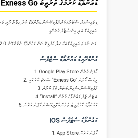
Exness Go ޑައުންލޯޑް ކުރުމުގެ ތަރުތީބު
އައިޕީއެމް އަދި އިންސްޓޯލް ކުރަންވީ.
ޑައުންލޯޑް ގޮތުގެ ގުޅިގެން އެންޑްރޮއިޑް 6.0 އަދި iOS 12.0 ވަނަ ނުވަތަ އައިޕީއެމްތައް ހަދާ އެޕްލިކޭޝަން ޑައުންލޯޑް ނުކުރެވޭނެ.
އެންޑްރޮއިޑް ޑައުންލޯޑް ސްޓެޕްސް
1. Google Play Store އޯޕަން ކުރުން
2. ސަރޗް ބާރުގައި “Exness Go” ލިކްސް ހޯދުން
3. އެޕްލިކޭޝަން ސްައިން ބަޓަން ޓެޕް ކުރުން
4. “Install” ބަޓަން ޓެޕް ޑައުންލޯޑް ކުރުން
5. ޑައުންލޯޑް ކޮމްޕްލީޓް ވުމުން އެޕްލިކޭޝަން އޮޕަން ކުރާނެ
iOS ޑައުންލޯޑް ސްޓެޕްސް
1. App Store އޯޕަން ކުރުން