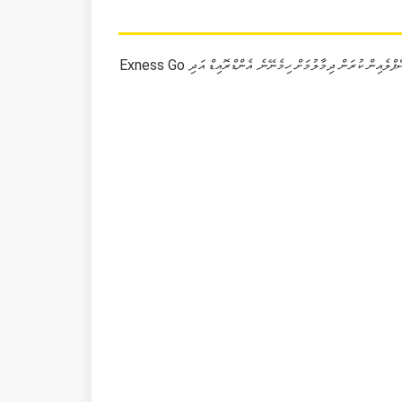
Exness Go ޑައުންލޯޑް ކުރުމަށް މަލްޑިވްސްގެ އޮޕަރޭޓިން ސިސްޓަމް އާންމުގެ ކުރަން އެކްސްޕްލެއިން ކުރަން ދިމާލުމަށް ހިމެނޭނެ. އެންޑްރޮއިޑް އަދި iOS ޑިވައިސްތައް ސްޓޯރުތަކަށް އެޕްލިކޭޝަން ޑައުންލޯޑް ކުރާ އިތުރު ހުރި ވަރޝަންތައް ނުވަތަ