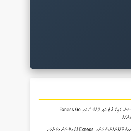
Exness Go އެޕްލިކޭޝަން އަކީ ކޮމްޕްރެހެންސް ޓޫލްތަކުގައި އެކްސެކިއުޝަން، ލައިވް ޗާޓް އަދި ފޮރެކްސް އަދި CFD އިންސްޓްރޫމަންޓްތައް ހިމެނޭނެ. މި އެޕްލިކޭޝަން ދިމާ ކޮމޕިއުޓިންގް ސިސްޓަމްތައް ނުވަތަ އިންސްޓޯލް ކުރާ
އެޕްލިކޭޝަން ފީޗަރުގައި Exness މައްސަލައިގެ ނަމުގައި ބޭނުންވާ އާއި އަދި އެސްސެސްމަންޓް ޓޫލްތައް ހިމެނޭނެ. މި ޕްރޮގްރާމް ފޮރެކްސް ކްރިމް ކުރުމަށް ލެވަރެޖް އަދި ސްޕްރެޑް ކޮމްޕެޓިޓިވްއިޓީ ކުރޭ އާއި ޑައިންމިކް ކޮމްޕްރެހެންސް ދަންވީ.