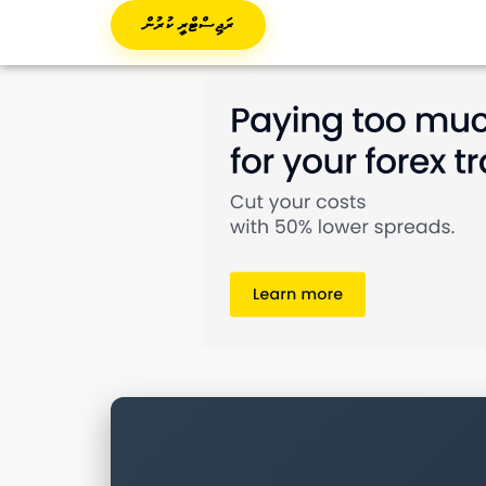
ރަޖިސްޓްރީ ކުރުން