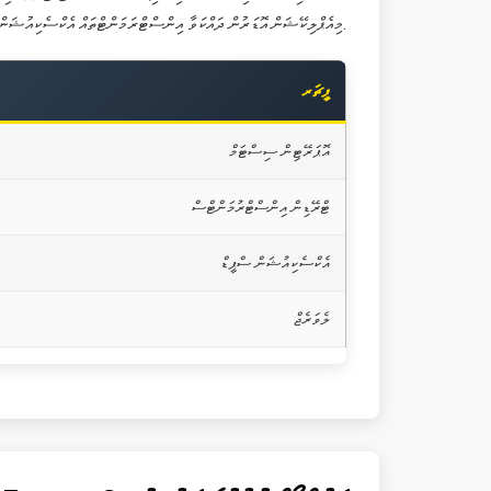
މިއެޕްލިކޭޝަން އޮޑަރުން ދައްކަވާ އިންސްޓްރަމަންޓްތައް އެކްސެކިއުޝަން ކުރަން ކަނޑައަޅަން ބޭނުންވެއެވެ.
ފީޗަރ
އޮޕަރޭޓިން ސިސްޓަމް
ޓްރޭޑިން އިންސްޓްރުމަންޓްސް
އެކްސެކިއުޝަން ސްޕީޑް
ލެވަރެޖް