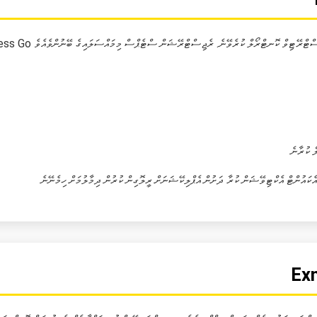
ް ކުރާނެ