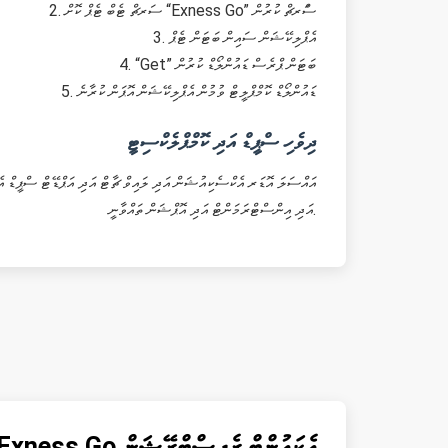
2. ސަރޗް ޓެބް ޓެޕް ކޮށް “Exness Go” ސްަރޗް ކުރުން
3. އެޕްލިކޭޝަން ސައިން ބަޓަން ޓެޕް
4. “Get” ބަޓަން ޕްރެސް ޑައުންލޯޑް ކުރުން
5. ޑައުންލޯޑް ކޮމްޕްލީޓް ވުމުން އެޕްލިކޭޝަން އޮޕަން ކުރާނެ
ދިވެހި ސްޕީޑް އަދި ކޮމްޕްލެކްސިޓީ
އަދި އިންސްޓްރަމަންޓް އަދި އޮޕްޝަން ތައްވާނީ.
Exness Go އެކައުންޓް ރެޖިސްޓްރޭޝަން