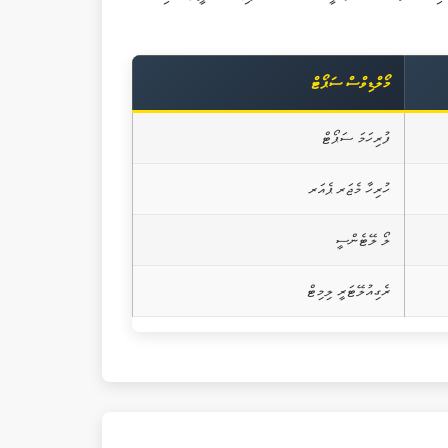
މޯލްޑިވްސް ސަޕޯޓް
ފުރިހަމަ ސަޕޯޓް
ހުރިހާ މެޖަރ ޕެއަރ
ލޯ ލޭޓެންސީ
ރެގިއުލޭޓަރީ ލިމިޓް