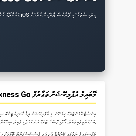
Exness Go ޑައުންލޯޑް ކުރުން މޯލްޑިވްސްގައި – އެންޑްރޮއިޑް އަދި iOS ޑިވައިސްތަކުގައި ފޮރެކްސް ޓްރޭޑިން ކުރުމަށް
Exness Go މޮބައިލް އެޕްލިކޭޝަން ތަޢާރުފް
ބަޔަކުރެވިފައިވެއެވެ. މޯލްޑިވްސްގެ ޓްރޭޑަރުން ހަމަޖެހި ފައިލް ސިންކްރޮނައިޒޭޝަން، ލޮގިން ސިސްޓަމް، ސެކިއުރިޓީ ނޯޓިފިކޭޝަން އަދި އެންކްރިޕްޝަން ސްޓަންޑާރޑްތައް ހިމެނެއެވެ.