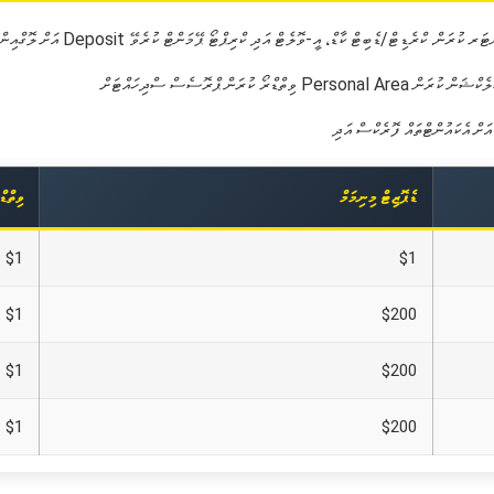
ޑެޕޮޒިޓް މިނިމަމް
ވިތްޑް
$1
$1
$1
$200
$1
$200
$1
$200