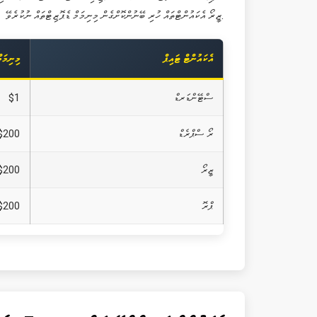
ޒީރޯ އެކައުންޓްތައް ހުރި ބޭނުންކޮށްގެން މިނިމަމް ޑެޕޮޒިޓްތައް ނުކުރެވޭ.
އެކައުންޓް ޓައިޕް
މިނިމަމ
ސްޓޭންޑަރޑް
$1
ރޯ ސްޕްރެޑް
$200
ޒީރޯ
$200
ޕްރޮ
$200