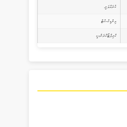
ކުރައްވަނީ
އިންޑިކްސްޓް
ކްރިޕްޓޯކްރަންސީ