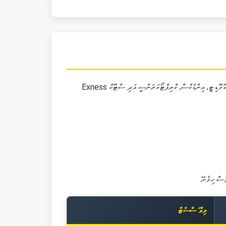
Exness ޕްލެޓްފޯމްގައި ފޮރެކްސް، ކޮމޮޑިޓީ، އިންޑެކްސް، ކްރިޕްޓޯކަރަންސީ އަދި ސްޓޮކް CFD އިންސްޓްރުމަންޓް ސަޕޯޓް ކުރެވޭ. ލިވަރޭޖް ބިންގ އެކައުންޓްތައް 1:2000 އަދި އެކައުންޓް ޓައިޕްތައް ސަޕޯޓް ކުރެވޭ. ރިސްކް މެނޭޖްމަންޓް
ލިވް ަސްސެޓް