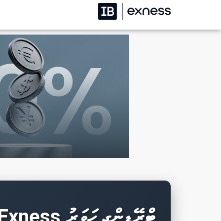
Exness ޓްރޭޑިންގ ހަވަރު