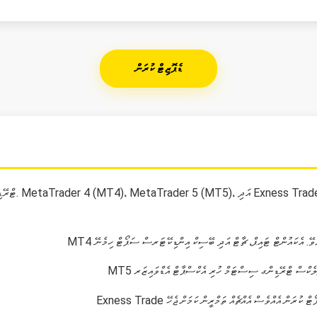
ޑެޕޮޒިޓް ކުރަން