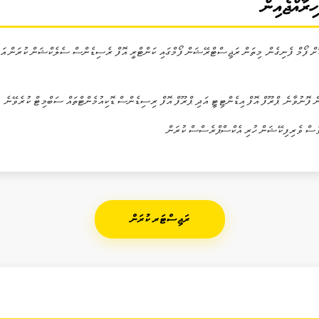
ް ފޯމް ފެނިގެން. މިތަން ރަޖިސްޓްރޭޝަން ފޯމްގައި ކަންޓްރީ އޮފް ރެސިޑެންސް ސެލެކްޝަން ކުރަން އަދި 
ރަޖިސްޓަރ ކުރަން