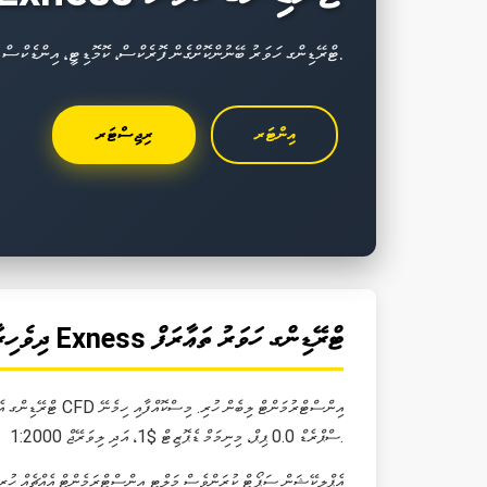
ދިވެހިރާއްޖެއިން Exness ޓްރޭޑިންގ ހަވަރު ބޭނުންކޮށްގެން ފޮރެކްސް، ކޮމޮޑިޓީ، އިންޑެކްސް ޓްރޭޑް ކުރުން.
އިންޓަރ
ރިޖިސްޓަރ
ދިވެހިރާއްޖެއިން Exness ޓްރޭޑިންގ ހަވަރު ތަޢާރަފް
ސްޕްރެޑް 0.0 ޕިޕް، މިނިމަމް ޑެޕޮޒިޓް $1، އަދި ލިވަރޭޖް 1:2000.