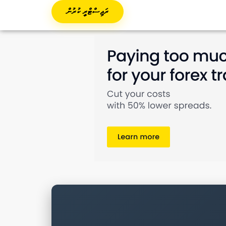
ރަޖިސްޓްރީ ކުރުން