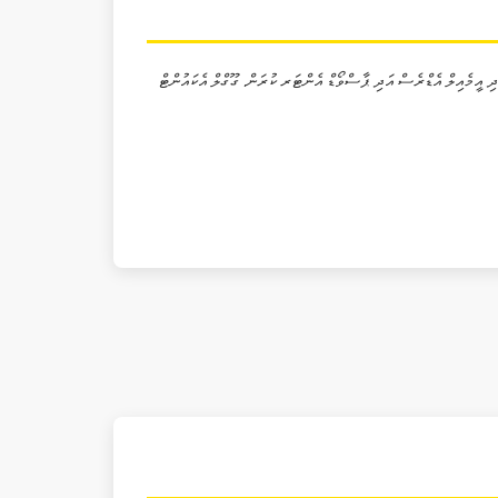
އީމެއިލް އެޑްރެސް އަދި ޕާސްވޯޑް އެންޓަރ ކުރަން. ގޫގްލް އެކައުންޓް