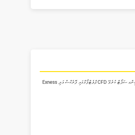
Exness ޕްލެޓްފޯމްގައި ފޮރެކްސް އަދި CFD ޓްރޭޑިންގ ސަޕޯޓް ކުރެވޭ. MetaTrader 4 (MT4)، MetaTrader 5 (MT5)، އަދި Exness Trade އެޕްލިކޭޝަން މިނި ސްޓަންޑަރޑް ސިސްޓަމްތައް ހުރި ކުއިކް ޓްރޭޑިންގ