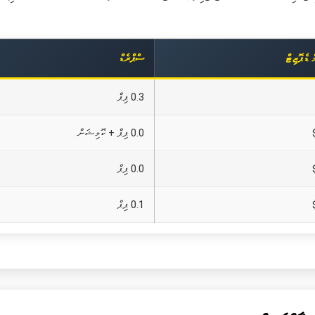
ް ޑެޕޮޒިޓް
ސްޕްރެޑް
0.3 ޕިޕް
0.0 ޕިޕް + ކޮމިޝަން
0.0 ޕިޕް
0.1 ޕިޕް