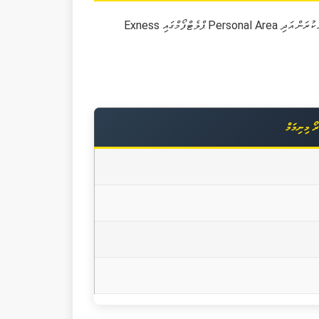
ރޯ މިނިމަމް