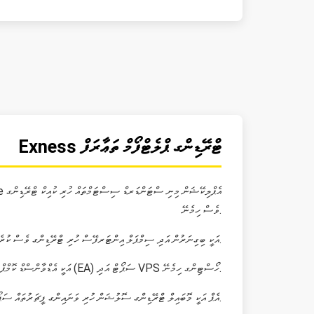
Exness ޓްރޭޑިންގ ޕްލެޓްފޯމް ތަޢާރަފް
ވެސް ހިމެނޭ.
MT4 އަކީ ބިގިނަރުން އަދި ސިމްޕަލް އިންޓަރފޭސް ހުރި ޓްރޭޑިންގ ވެސް ކުރެވޭ. އެކައުންޓް ޓައިޕް، ޗާޓް އަދި ބޭސިކް އިންޑިކޭޓަރސް ސަޕޯޓް ހިމެނޭ.
MT5 އަކީ އެޑްވާންސްޑް ކޮމްޕްލެކްސް ޓްރޭޑިންގ ސިސްޓަމް ހުރި އެކްސްޕާޓް އެޑްވައިޒަރ (EA) ސަޕޯޓް އަދި VPS ހޯސްޓިންގ ހިމެނޭ.
Exness Trade އެޕް އަކީ މޮބައިލް ޓްރޭޑިންގ ސޮލުޝަން ހުރި ވަނައިންގ ފީޗަރުތައް ސަޕޯޓް ކުރަން އެއްވެސް އެއްޗެއް ތަމްރީން ކަމަށް ޖެހޭ.