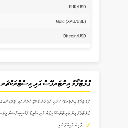
EUR/USD
Gold (XAU/USD)
Bitcoin/USD
Exness ޕްލެޓްފޯމް އިންޓަރފޭސް އަދި އިސްޓްރަކްޗަރ
Exness ޕްލެޓްފޯމް އިންޓަރފޭސް ހުރި ޔުޒަރުން މެނޭޖް ކުރަން އަދި ޓްރޭޑިންގ އެކްސިކިއުޝަން ކުރެވޭނެ. ލޮގިން މޮޑިއުލްގައި ލޯގިން ކުރަން، ކްރިއޭޓް އެކައުންޓްތައް ކުރަން.
ޕްލެޓްފޯމް އިން މަލިޓްޓްސްކްރިޕްޓް ހުރި ސްޕީޑު އެކްސިކިއުޝަން ފީޗަރތައް އެކްސްޕްލެއިންގައި ހުރި.
ލޮގިން މޮޑިއުލް ހުރި