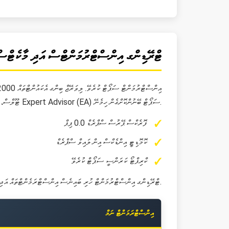
ޓްރޭޑިންގ އިންސްޓްރުމަންޓްސް އަދި މާކެޓްސ
ޓޫލްސް، އޮޓޯމޭޓެޑް ޓްރޭޑިންގ ސިސްޓަމް އަދި Expert Advisor (EA) ސަޕޯޓް ބޭނުންކޮށްގެން ހިމެނޭ.
ފޮރެކްސް ޕޭރުސް ސްޕްރެޑް 0.0 ޕިޕް
ކޮމޮޑިޓީ އިންޑެކްސް އިން ލައިވް ސްޕްރެޑް
ކްރިޕްޓޯ ކަރަންސީ ސަޕޯޓް ކުރެވޭ
ޓްރޭޑިންގ އިންސްޓްރުމަންޓް ހުރި ބައިނެސް އިންސްޓްރަމެންޓްތައް އަދި ޔުޒަރުން ދައްކާ ސްޕެކްޓްރަމް ބަޔާން ބޭނުންކޮށްގެން އިންސްޓްރަމެންޓް ހަވަރު ވިންޓެރސިޓީ ލިބެންވެސް ހިމެނޭ.
އިންސްޓްރަމަންޓް ނަމް