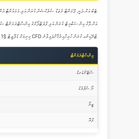
Exness ޕްލެޓްފޯމްގައި Personal Area އަށް ލޮގްއިން ކުރަން އަދި Deposit ޓެބް އަށް ދަނީ. ޕޭމަންޓް މެތަޑް ސެލެކްޝަން ކުރަން އަދި އަމައުންޓް އެންޓަރ ކުރަން. ކްރެޑިޓް/ޑެބިޓް ކާޑް، އީ-ވޮލެޓް އަދި ކްރިޕްޓޯ ޕޭމަންޓް ކުރެވޭ.
ވިތްޑްރޯ ކުރަން ޕްރޮސެސް ސްދިހައްޓަށް Personal Area އަށް ލޮގް އިން ސަބްމިޓް ކުރަން އަދި ޕްލެޓްފޯމްގެ އިންސްޓްރަމަންޓް ސެލެކްޝަން ކުރަން.
މިނިމަމް ޑެޕޮޒިޓް $1 އަށް އެކައުންޓްތައް ފޮރެކްސް އަދި CFD ޓްރޭޑިންގ ކުރަން ހުރިހާއިރުކޮށްފައިވާނެ.
އިންސްޓްރަމަންޓް
ސްޓޭންޑަރޑް
ރޯ ސްޕްރެޑް
ޒީރޯ
ޕްރޮ