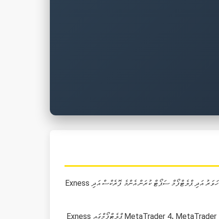
Exness ޓްރޭޑިންގ ހަވަރު އަދި ޕްލެޓްފޯމް ސަޕޯޓް ކުރަން އެންމެ ފޮރެކްސް އަދި CFD ޓްރޭޑިންގ އެއްޗެއްގެ އެކައުންޓް ވަނީ. މިސައްޔަތް ދައްކަން އަލިފުން އަދި ފޮރެކްސް ޕޭރުސް އަދި CFD އިންސްޓްރުމަންޓް ލިބެން ހުރި. މިސްކޮއްފާއި ހިމެނޭ
Exness ޕްލެޓްފޯމްގައި MetaTrader 4، MetaTrader 5 އަދި Exness Trade އެޕްލިކޭޝަން ސަޕޯޓް ކުރަންވެސް މަލްޓި އިންސްޓްރަމެންޓް އެއްޗެއް ހުރި ޓްރޭޑިންގ ކުރެވޭނެ. އެކައުންޓް ޓައިޕްތައް ސްޓޭންޑަރޑް، ރޯ ސްޕްރެޑް،