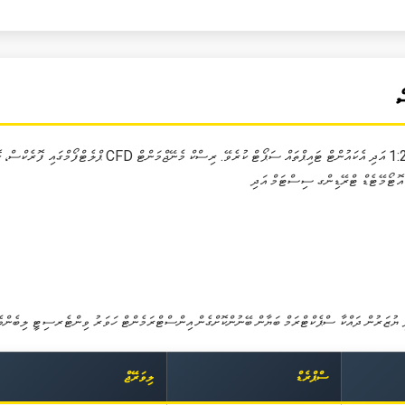
ް
ސްޕްރެޑް
ލިވަރޭޖް