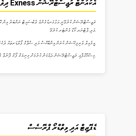
ދިވެހިރާއްޖެއިން Exness އެކައުންޓް ރަޖިސްޓްރޭޝަން
ރަޖިސްޓްރޭޝަން ކުރެވޭނީ އަޅުގަނޑުމެންގެ ވެބްސައިޓް ނަންބަރު އިން ކޮށ
އަދި ޕާޓްނަރ ކޯޑް އެންޓަރ ކުރެވޭ.
އީމެއިލް ވެރިފިކޭޝަން ކުރަން އިންބޮކްސް އަދި ސްޕާމް ފޯލްޑަރތައް ދެކެން ފޮނުވާނެ. ޕްރޫފް އޮފް އިޑެންޓިޓީ އަދި ޕްރޫފް އޮފް ރިސިޑެންސް ޑޮކިއުމެންޓްތައް ސަބްމިޓް ކުރެވޭނެ.
މިސްކޮއްފާއި ރަޖިސްޓްރޭޝަން ދައްކަން ކުރުމަށް މިނިމަމް ފޯމް ފޮނުވާ ވެސް ވެރިފިކޭޝަން ހުރި އެކްސްޕްރެސްސް ކުރަން.
ޑެޕޮޒިޓް އަދި ވިތްޑްރޯ ޕްރޮސެސް