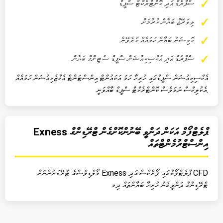
ސްޕްރެޑް އަދި ކޮންޓްރެކްޓް ސްޕީޑް
ލިވަރޭޖް ބަޔާން ކުރުމަށް
ކޮމިޝަން ބަޔާން ހަމައެއް ކުރެވޭނެ
ސްޕްރެޑް އަދި އެކްސިކިއުޝަން ސްޕީޑް ސެޓިންގް ބަޔާން
އެކްސިކިއުޝަން ސްޕީޑްގައި ހުރިހާ ހަމަ އަކައުންޓް އިންސްޓަންޓް އެކްޒެކިއުޝަން ހަމައެއް
އެކުލިކްސް ނަމަވެސް ކޮންޓްރެކްޓް ސްޕީޑް ބާއްވަނީ.
Exness ޕްލެޓްފޯމް އަކަން ދަންވީ ބޭނުންކޮށްގެން ޓްރޭޑިންގް
އިންސްޓްރުމެންޓްތައް
މޯލްޑިވްސްގެ ޓްރޭޑަރުންނަށް Exness ޕްލެޓްފޯމްގައި ފޯރެކްސް އަދި CFD
ޓްރޭޑިންގް ދަންވީގެން ހުރިހާ ބަޔާންތައް ދިމ