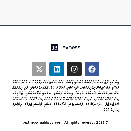
ތިބާ ހުރީ ޕާޓްނަރ ކުންފުންޏެއްގެ ވެބްސައިޓްގައެވެ؛ އެއްވެސް ބަޓަނަކަށް ފިތާލުމުން އެ ކުންފުންޏެއްގެ
ރަސްމީ ވެބްސައިޓަށް ރީޑައިރެކްޓްވެ، ރަޖިސްޓްރީ ކުރެވޭނެ އެވެ. އަޅުގަނޑުމެންނަކީ މާލީ އިދާރާއެއް
ނޫން އަދި އެއްވެސް މުއާމަލާތެއް ނުހިންގާ. މިތަނުން ފެންނާނީ ހަމައެކަނި ބްރޯކަރުންނާއި، ޓްރޭޑިންގ
އިންސްޓްރޫމެންޓްތަކާއި، އެ އިންސްޓްރޫމެންޓްތައް ބޭނުންކުރާނެ ގޮތުގެ އިރުޝާދުތަކާ ބެހޭ މަޢުލޫމާތު
ކޮންޓެންޓެވެ. އަޅުގަނޑުމެންގެ ވެބްސައިޓުގައި ބްރޯކަރުންގެ ރަސްމީ ވެބްސައިޓްތަކުގެ ލިންކްތައް
ހިމެނިދާނެއެވެ.
© 2026 extrade-maldives.com. All rights reserved.