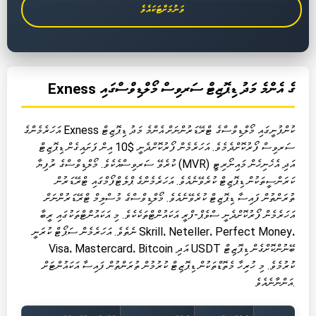
ވަނުމަށްޓަކައެވެ
Exness ގެ އެންމެ މަދު ޑިޕޮޒިޓް ސަރވިސް މޯލްޑިވްސްގައި
އަހަރެމެންގެ Exness ކުންފުނީގައި މޯލްޑިވްސްގެ ޓްރޭޑަރުންނަށް އެންމެ މަދު ޑިޕޮޒިޓް
ސަރވިސް ފޯރުކޮށްދެމެވެ. އަހަރެމެން ފޯރުކޮށްދެނީ $10 އިން ފަށައިގެން ޑިޕޮޒިޓް
ކުރެވޭ ސަރވިސްއެކެވެ. މޯލްޑިވްސްގެ ރުފިޔާ (MVR) އަދި އެހެނިހެން މައިނޯރިޓީ
ކަރަންސީތަކުން ޑިޕޮޒިޓް ކުރެވޭނެއެވެ. އަހަރެމެންގެ ޕްލެޓްފޯމްގައި ޓްރޭޑަރުން
ތުރަންތުން ފައިސާ ޑިޕޮޒިޓް ކުރެވޭނެއެވެ. މޯލްޑިވްސްގެ މުސްލިމް ޓްރޭޑަރުންނަށް
އަހަރެމެން ފޯރުކޮށްދެނީ ސްވެޕް-ފްރީ އަކައުންޓްތަކެކެވެ. މި އަކައުންޓްތަކުގައި ރީބާ
ނެތެވެ. އަހަރެމެން ސަޕޯޓް ކުރަނީ Skrill، Neteller، Perfect Money،
Visa، Mastercard، Bitcoin އަދި USDT ބޭނުންކޮށްގެން ޑިޕޮޒިޓް
ކުރުމެވެ. މި ހުރިހާ މެތޮޑްތަކުން ޑިޕޮޒިޓް ކުރުމުން ތުރަންތުން ފައިސާ އަކައުންޓަށް
އަންނާނެއެވެ.