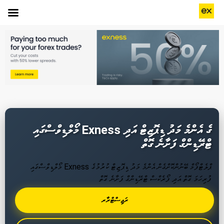
މޯލްޑިވްސްގައި Exness ގެ އެންމެ މަދު ޑިޕޮޒިޓް އަދި
ޓްރޭޑިންގް ފަށާނެ ގޮތް
މޯލްޑިވްސްގައި Exness ޕްލެޓްފޯމް ބޭނުންކޮށްގެން އެންމެ މަދު ޑިޕޮޒިޓް ކުރުމުގެ
ފުރިހަމަ ގޮތް އަދި ފޯރެކްސް ޓްރޭޑިންގް ފަށާނެ ގޮތް
ރަޖިސްޓްރާރ