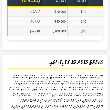
އެންމެ މަދު
އެންމެ ގިނަ
ޕްރޮސެސިންގް ވަގުތު
Vis
$10
$10,000
ތުރަންތުން
$10
$50,000
ތުރަންތުން
B
$50
$200,000
30 މިނިޓް
އަކައުންޓް ހުޅުވާނެ ގޮތް މޯލްޑިވްސްގައި
މޯލްޑިވްސްގެ ރައްޔިތުން އަހަރެމެންގެ ވެބްސައިޓްގައި ވަދެ އަކައުންޓް ހުޅުވެވޭނެއެވެ.
އަހަރެމެންގެ ރެޖިސްޓްރޭޝަން ފޯމްގައި މޯލްޑިވްސް ސެލެކްޓް ކުރުމަށްފަހު ފުރިހަމަ
މަޢުލޫމާތު ފުރަން ޖެހޭނެއެވެ. ޕާސްޕޯޓް ނަންބަރު، ނެޝަނަލް އައިޑީ ކާޑް، އަދި އެޑްރެސް
ޕްރޫފް ހުށަހަޅަން ޖެހޭނެއެވެ. އަހަރެމެންގެ ވެރިފިކޭޝަން ޕްރޮސެސް އާންމުކޮށް 1-2
ގަޑިއިރުގެ ތެރޭގައި ފުރިހަމަވާނެއެވެ. މޯލްޑިވްސްގެ މުސްލިމް ޓްރޭޑަރުންނަށް
އޮޓޮމެޓިކްކޮށް ސްވެޕް-ފްރީ އަކައުންޓް ހަމަޖައްސަމެވެ. މި އަކައުންޓްތަކުގައި ރާތްރީގެ