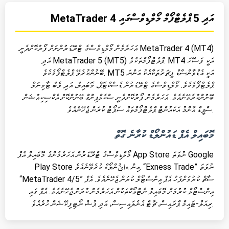
MetaTrader 4 އަދި 5 ޕްލެޓްފޯމް މޯލްޑިވްސްގައި
އަހަރެމެން މޯލްޑިވްސްގެ ޓްރޭޑަރުންނަށް ފޯރުކޮށްދެނީ MetaTrader 4 (MT4)
އަދި MetaTrader 5 (MT5) ޕްލެޓްފޯމްތަކެވެ. MT4 އަކީ ފަސޭހަ
ބޭނުންކުރެވޭ ޕްލެޓްފޯމެކެވެ. MT5 އަކީ އެޑްވާންސްޑް ފީޗަރުތަކާއެކު އަންނަ
ޕްލެޓްފޯމެކެވެ. މޯލްޑިވްސްގެ ޓްރޭޑަރުން ޑެސްކްޓޮޕް، މޮބައިލް، އަދި ވެބް ޓާމިނަލް
ބޭނުންކުރެވޭނެއެވެ. އަހަރެމެން ފޯރުކޮށްދެނީ ސްކެލްޕިންގް ބޭނުންކޮށް އެކްސިކިއުޝަން
ސްޕީޑް އާންމު އަކައުންޓް ޕްލެޓްފޯމްތައް ސަޕޯޓް ކުރަން ޖެހޭނެއެވެ.
މޮބައިލް އެޕް ޑައުންލޯޑް ކުރާނެ ގޮތް
މޯލްޑިވްސްގެ ޓްރޭޑަރުން އަހަރެމެންގެ މޮބައިލް އެޕް App Store ނުވަތަ Google
Play Store އިން ޑائުންލޯޑް ކުރެވޭނެއެވެ. “Exness Trade” ނުވަތަ
“MetaTrader 4/5” ސާޗް ކުރުމަށްފަހު އެޕް އިންސްޓޯލް ކުރަން ޖެހޭނެއެވެ. އެޕް
އިންސްޓޯލް ކުރުމަށް މޮބައިލް ނެޓްވޯކްތަކުން އަހަރެމެން ކުރަން ޖެހޭނެއެވެ. އެޕް ގައި
ރިއަލް-ޓައިމް ޕްރައިސް، ޗާޓް އެނެލައިސިސް، އަދި ޕުޝް ނޯޓިފިކޭޝަން ހުރެއެވެ.