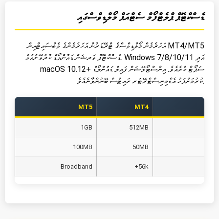
ޑެސްކްޓޮޕް ޕްލެޓްފޯމް ސެޓްއަޕް މޯލްޑިވްސްގައި
އަހަރެމެން މޯލްޑިވްސްގެ ޓްރޭޑަރުން އަހަރެމެންގެ ވެބްސައިޓްއިން MT4/MT5
ޑެސްކްޓޮޕް ވަރޝަން ޑައުންލޯޑް ކުރެވޭނެއެވެ. Windows 7/8/10/11 އަދި
macOS 10.12+ ސަޕޯޓް ކުރެއެވެ. އިންސްޓޯލޭޝަން ފައިލް ޑައުންލޯޑް
ކުރުމަށްފަހު އެޑްމިނިސްޓްރޭޓަރ ރައިޓްސް ބޭނުންވާނެއެވެ.
ންޓް
MT4
MT5
1GB
512MB
100MB
50MB
Broadband
56k+