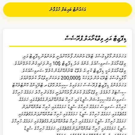
އަކައުންޓް ބައިބަލް ހުޅުވާނެ
ޑިޕޮޒިޓް އަދި ވިތްޑްރޯއަލް ޕްރޮސެސް
އަހަރެމެން މޯލްޑިވްސްގެ ޓްރޭޑަރުންނަށް ފޯރުކޮށްދެނީ ތުރަންތުން ޑިޕޮޒިޓް އަދި
ވިތްޑްރޯއަލް ސަރވިސްއެވެ. އެންމެ މަދު ޑިޕޮޒިޓް $10 އިން ފަށައިގެން ކުރެވޭނެއެވެ.
ވިތްޑްރޯއަލް އަކީ ޑިޕޮޒިޓް ކުރި އެ މެތޮޑް ބޭނުންކޮށްގެން ކުރެވޭ ސަރވިސްއެކެވެ.
މޯލްޑިވްސްގެ ޓްރޭޑަރުން ދުވަހަކު $200,000 ވަރަކަށް ވިތްޑްރޯ ކުރެވޭނެއެވެ.
އަހަރެމެންގެ ޑިޕޮޒިޓް ޕްރޮސެސް ހަމަގައިމު ސިކިޔުރް އޮލްޑަރ ޓްރޭޑިންގް ކޮންޓްރެކްޓް
ސިސްޓަމް ހުރެއެވެ. ވިތްޑްރޯއަލް ކުރަން ފޯރުކޮށްދަނީ މަޤާމަށް މިހާރު ހަމައެއް ހުރިހާގެ
ސަރވިސް އެކްސިކިއުޝަން ސްޕީޑުގައި ހުރިހާ ބަޔާންކޮށްދަން އެއްޗެއްގައި ހަމައެއް
ހުރިހާގެ ސަރވިސް ހަމައެއް ހުރިހާގެ ސްޕީޑު ހަމައެއްގައި ހުރިހާ ބަޔާންކޮށްދަން
އެއްޗެއްގައި ހަމައެއް ހުރިހާގެ ސްޕީޑު ހަމައެއްގައި ހުރިހާ ބަޔާންކޮށްދަން އެއްޗެއްގައި
ހަމައެއް ހުރިހާގެ ސްޕީޑު ހަމައެއްގައި ހުރިހާ ބަޔާންކޮށްދަން އެއްޗެއްގައި ހަމައެއް ހުރިހާގެ
ސްޕީޑު ހަމައެއްގައި ހުރިހާ ބަޔާންކޮށްދަން އެއްޗެއްގައި ހަމައެއް ހުރިހާގެ ސްޕީޑު