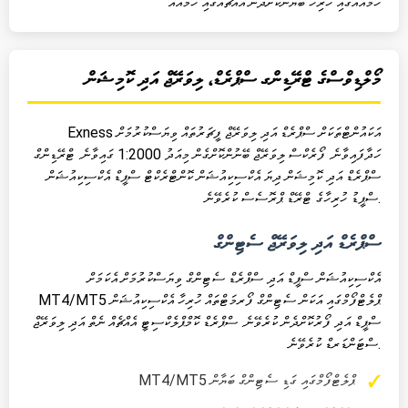
ހަމައެއްގައި ހުރިހާ ބަޔާންކޮށްދަން އެއްޗެއްގައި ހަމައެއް
މޯލްޑިވްސްގެ ޓްރޭޑިންގ ސްޕްރެޑް، ލިވަރޭޖް އަދި ކޮމިޝަން
Exness އަކައުންޓްތަކަށް ސްޕްރެޑް އަދި ލިވަރޭޖް ފީޗަރުތައް ވިޔަސްކުރުމަށް
ހަދާފައިވާނެ. ފޯރެކްސް ލިވަރޭޖް ބޭނުންކޮށްގެން މިއަދު 1:2000 ގައިވާނެ. ޓްރޭޑިންގް
ސްޕްރެޑް އަދި ކޮމިޝަން ދިޔަ އެކްސިކިއުޝަން ކޮންޓްރެކްޓް ސްޕީޑް އެކްސިކިއުޝަން
ސްޕީޑު ހުރިހާގެ ޓްރޭޑް ޕްރޮސެސް ކުރެވޭނެ.
ސްޕްރެޑް އަދި ލިވަރޭޖް ސެޓިންގް
އެކްސިކިއުޝަން ސްޕީޑް އަދި ސްޕްރެޑް ސެޓިންގް ވިޔަސްކުރުމަށް އެކަމަށް
MT4/MT5 ޕްލެޓްފޯމްގައި އަކަން ސެޓިންގް ފޯރމަޓްތައް ހުރިހާ އެކްސިކިއުޝަން
ސްޕީޑް އަދި ފޯރުކޮށްދެން ކުރެވޭނެ. ސްޕްރެޑް ކޮމްޕްލެކްސިޓީ އެއްޗެއް ނެތް އަދި ލިވަރޭޖް
ސްޓަންޑަރޑް ކުރެވޭނެ.
MT4/MT5 ޕްލެޓްފޯމްގައި ގަޑި ސެޓިންގް ބަޔާން