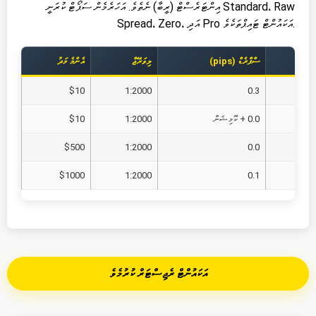
އިންޓަރެސްޓް (ރީބާ) ނެތެވެ. އަހަރެމެން ސަޕޯޓް ކުރަނީ Standard، Raw
Spread، Zero، އަދި Pro އަކައުންޓް ޓައިޕްތަކެވެ.
ސްޕްރެޑް (pips)
ލިވަރޭޖް
އެންމެ މަދު
$10
1:2000
0.3
0.0 + ކޮމިޝަން
1:2000
$10
$500
1:2000
0.0
$1000
1:2000
0.1
އަކައުންޓް ރެޖިސްޓަރް ކުރުމެވެ