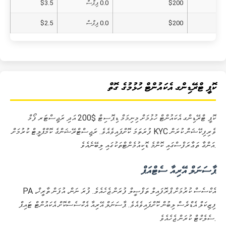
$200
0.0 ޕިޕްސް
$3.5
$200
0.0 ޕިޕްސް
$2.5
ކޮޕީ ޓްރޭޑިންގ އެކައުންޓް ހުޅުމުގެ ގޮތް
ކޮޕީ ޓްރޭޑިންގ އެކައުންޓް ހުޅުމަށް މިނިމަމް ޑިޕޮސިޓް $200 އަދި ރަޖިސްޓަރ ފޯމް
ފުރަތަމަ ކޮށްފައިވެއެވެ. ރަޖިސްޓްރޭޝަންގެ ކޮމްޕްލީޓް ކުރުމަށް KYC ވެރިފިކޭޝަން ކުރަން
އަންގާ ތަޢާރަފްސްގައި ކޮންމެ ޑޮކިއުމެންޓްތަކުގައި ލިބޭނެއެވެ.
ޕާސަނަލް އޭރިއާ ސެޓްއަޕް
PA އެކްސެސް ކުރުމަށް ޕްރޮފައިލް ތަފްޞީލް ފުރަން ޖެހެއެވެ. ފުރަ ނަން، އުފަން ތާރީޚް،
ފިޒިކަލް އެޑްރެސް ލިބުން ކޮށްފައިވެއެވެ. ޕާސަނަލް އޭރިއާ އެކްސެސްކޮށް އެކައުންޓް ޓައިޕް
ސެލެކްޓް ކުރަން ޖެހެއެވެ.