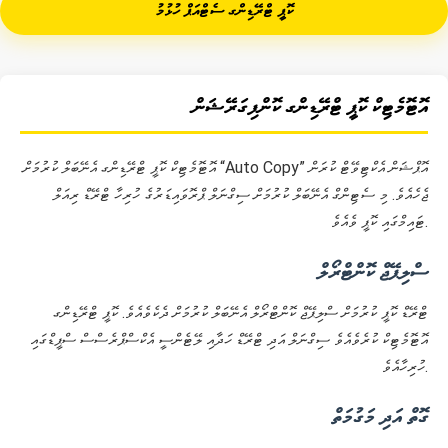
ކޮޕީ ޓްރޭޑިންގ ސެޓްއަޕް ހުޅުމު
އޮޓޮމެޓިކް ކޮޕީ ޓްރޭޑިންގ ކޮންފިގަރޭޝަން
އޮޓޮމެޓިކް ކޮޕީ ޓްރޭޑިންގ އެނޭބަލް ކުރުމަށް “Auto Copy” އޮޕްޝަން އެކްޓިވޭޓް ކުރަން
ޖެހެއެވެ. މި ސެޓިންގް އެނޭބަލް ކުރުމަށް ސިގްނަލް ޕްރޮވައިޑަރުގެ ހުރިހާ ޓްރޭޑް ރިއަލް
ޓައިމްގައި ކޮޕީ ވެއެވެ.
ސްލިޕޭޖް ކޮންޓްރޯލް
ޓްރޭޑް ކޮޕީ ކުރުމަށް ސްލިޕޭޖް ކޮންޓްރޯލް އެނޭބަލް ކުރުމަށް ދެކެވެއެވެ. ކޮޕީ ޓްރޭޑިންގ
އޮޓޮމެޓިކް ކުރެވެއެވެ ސިގްނަލް އަދި ޓްރޭޑް ހަދާއި ލޭޓެންސީ އެކްސްޕްރެސްސް ސްޕީޑްގައި
ހުރިހާއެވެ.
ގޮތް އަދި މަގުމަތް