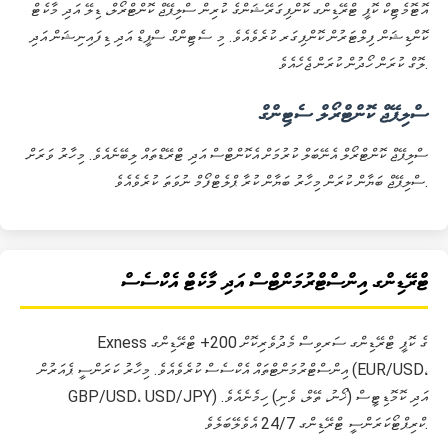
އޮޓޮމެޓިކް ކޮޕީ ޓްރޭޑިންގ ކޮންފިގަރޭޝަންގެ ކުރިން ސްލިޕޭޖް ކޮންޓްރޯލް، ޑިލޭ އަދި މާކެޓް
ކޮންޑިޝަން ފިލްޓަރުން ކޮންފިގަރ ކުރެވެއެވެ. މި ސެޓިންގް ސްޕީޑް އަދި ޑިފައިނިޝަން އަދި
ލޮގް ކުރަން ހޯދުން ކުރަން ޖެހެއެވެ.
ސްލިޕޭޖް ކޮންޓްރޯލް ސެޓިންގް
ސްލިޕޭޖް ކޮންޓްރޯލް އެނޭބަލް ކުރުމަށް އެކޮންޓްސް އަދި ޓްރޭޑްތައް ލިބޭނެއެވެ. މިހާރު ވަރަށް
ސްލިޕޭޖް ބަޔާން ކުރަން މިހާރު ބަޔާން ކުރާ ޕްލެޓްފޯމް ނުވަތަ ކުރެވެއެވެ.
ޓްރޭޑިންގ އިންސްޓްރުމަންޓްސް އަދި މާކެޓް އެކްސެސް
Exness ގެ ކޮޕީ ޓްރޭޑިންގ ސަރވިސް މެދުވެރިކޮށް 200+ ޓްރޭޑިންގ
އިންސްޓްރުމަންޓްތައް އެކްސެސް ކުރެވެއެވެ. މިހާރު ކަރަންސީ ޕެއަރުން (EUR/USD،
GBP/USD، USD/JPY) އަދި ކޮމޮޑިޓީސް (ޚޯނު، ތޭލް، ވެނި) ހިމެނެއެވެ.
ކްރިޕްޓޯކަރަންސީ ޓްރޭޑިންގ 24/7 އެވެލޭބަލެވެ.