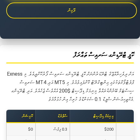
ލޮގިން
ކޮޕީ ޓްރޭޑިންގ ސަރވިސް ތަޢާރަފް
Exness އަށް ދިވެހިރާއްޖޭގެ ޓްރޭޑަރުންނަށް ކޮޕީ ޓްރޭޑިންގ ސަރވިސް ފޯރުކޮށްދީއެވެ. މި
ސަރވިސް MT4 އަދި MT5 ޕްލެޓްފޯމްތަކުގައި އިންޓިގްރޭޓް ކޮށްފައިވެއެވެ. މި
ސިސްޓަމް ބޭނުންކުރައްވާ މިނިމަމް ޑިޕޮސިޓް $200 އެއްވެސް ޖެހެއެވެ. އަދި ޓްރޭޑިންގ
އެކްޒިކިއުޝަން ސްޕީޑް 0.1 ސެކަންޑްގެ ހުރިހާ އިން ހުޅުމާއެވެ.
މިނިމަމް ޑިޕޮސިޓް
ސްޕްރެޑް
ކޮމިޝަން
$200
0.3 ޕިޕްސް
$0