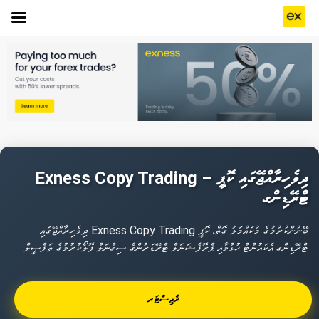
Exness Copy Trading – ދިވެހިރާއްޖޭގައި ކޮޕީ
ޓްރޭޑިންގ
ދިވެހިރާއްޖޭގައި Exness Copy Trading ބޭނުންކުރުމުގެ މުކައްމަލު ގޮތް، ކޮޕީ
ޓްރޭޑިންގ އެކައުންޓް ހުޅުމާއި ޕްރޮފެޝަނަލް ޓްރޭޑަރުންގެ ސިގްނަލް ފޮލޯކުރުމުގެ ތަފްޞީލް
ރެޖިސްޓަރ