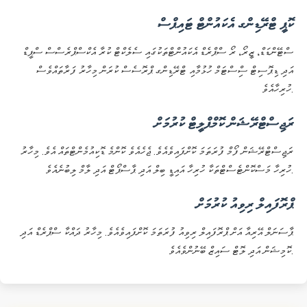
ކޮޕީ ޓްރޭޑިންގ އެކައުންޓް ޓައިޕްސް
ސްޓޭންޑަޑް، ޒީރޯ، ރޯ ސްޕްރެޑް އެކައުންޓްތަކުގައި ސެލެކްޓް ކުރާ އެކްސްޕްރެސްސް ސްޕީޑް
އަދި ޑިޕޮސިޓް ސްިސްޓަމް ހުޅުމާއި ޓްރޭޑިންގ ޕްރޮސެސް ކުރަން މިހާރު ފަރާތައްވެސް
ހުރިހާއެވެ.
ރަޖިސްޓްރޭޝަން ކޮމްޕްލީޓް ކުރުމަށް
ރަޖިސްޓްރޭޝަން ފޯމް ފުރަތަމަ ކޮށްފައިވެއެވެ. ޖެހެއެވެ ކޮންމެ ޑޮކިއުމެންޓްތައް އެވެ. މިހާރު
ހުރިހާ މަސްކޮންޓެސްޓްތަކާ ހުރިހާ އައިޑީ ބިލް އަދި ޕާސްޕޯޓް އަދި ލާމް ލިބުނެއެވެ.
ޕްރޮފައިލް ރިވިއު ކުރުމަށް
ޕާސަނަލް އޭރިއާ އަށް ޕްރޮފައިލް ރިވިއު ފުރަތަމަ ކޮށްފައިވެއެވެ. މިހާރު ދައްކާ ސްޕްރެޑް އަދި
ކޮމިޝަން އަދި ލޮޓް ސައިޒް ބޭނުންވެއެވެ.