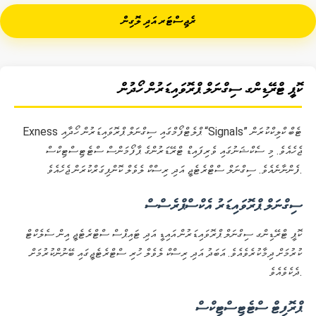
ރެޖިސްޓަރ އަދި ލޮގިން
ކޮޕީ ޓްރޭޑިންގ ސިގްނަލް ޕްރޮވައިޑަރުން ހޯދުން
Exness ޕްލެޓްފޯމްގައި ސިގްނަލް ޕްރޮވައިޑަރުން ހޯދާއި “Signals” ޓެބް ކްލިކްކުރަން
ޖެހެއެވެ. މި ސެކްޝަނުގައި ވެރިފައިޑް ޓްރޭޑަރުންގެ ޕާފޯމަންސް ސްޓެޓިސްޓިކްސް
ފެންނާނެއެވެ. ސިގްނަލް ސްޓްރެޓެޖީ އަދި ރިސްކް ލެވެލް ކޮންފިގަރްކުރަން ޖެހެއެވެ.
ސިގްނަލް ޕްރޮވައިޑަރު އެކްސްޕްރެސްސް
ކޮޕީ ޓްރޭޑިންގ ސިގްނަލް ޕްރޮވައިޑަރުން އައިޑީ އަދި ޓައިޕްސް ސްޓްރެޓެޖީ އިން ސެލެކްޓް
ކުރުމަށް ދިމާކުރެވެއެވެ. އަބަދު އަދި ރިސްކް ލެވެލް ހުރި ސްޓްރެޓެޖީގައި ބޭނުންކުރުމަށް
ދެކެވެއެވެ.
ޕްރޮފިޓް ސްޓެޓިސްޓިކްސް