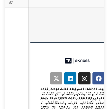
ލޮޓް
ުރީ ޕާޓްނަރ ކުންފުންޏެއްގެ ވެބްސައިޓްގައެވެ؛ އެއްވެސް ބަޓަނަކަށް ފިތާލުމުން
ްފުންޏެއްގެ ރަސްމީ ވެބްސައިޓަށް ރީޑައިރެކްޓްވެ، ރަޖިސްޓްރީ ކުރެވޭނެ އެވެ.
ނޑުމެންނަކީ މާލީ އިދާރާއެއް ނޫން އަދި އެއްވެސް މުއާމަލާތެއް ނުހިންގާ. މިތަނުން
ނީ ހަމައެކަނި ބްރޯކަރުންނާއި، ޓްރޭޑިންގ އިންސްޓްރޫމެންޓްތަކާއި، އެ
ްޓްރޫމެންޓްތައް ބޭނުންކުރާނެ ގޮތުގެ އިރުޝާދުތަކާ ބެހޭ މަޢުލޫމާތު