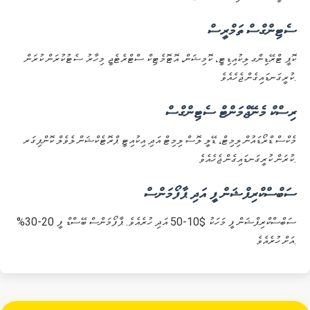
ސެޓިންގްސް ތަމްރީސް
ކޮޕީ ޓްރޭޑިންގ ލިކުއިޑިޓީ، ކޮމިޝަން، އޮޓޮމެޓިކް ސްޓްރެޓެޖީ މިހާރު ސެޓުކުރަން ކުރަން
ކުރީގަނޑައިގެން ޖެހެއެވެ.
ރިސްކް މެނޭޖްމަންޓް ސެޓިންގްސް
މެކްސް ޑްރޯޑައުން ލިމިޓް، ޑޭލީ ލޮސް ލިމިޓް އަދި އިކުއިޓީ ޕްރޮޓެކްޝަން ލެވެލް ކޮންފިގަރ
ކުރަން ކުރީގަނޑައިގެން ޖެހެއެވެ.
ސަބްސްކްރިޕްޝަން ފީ އަދި ޕާފޯމަންސް
ސަބްސްކްރިޕްޝަން ފީ މަހަކު $10-50 އަދި ހުރެއެވެ. ޕާފޯމަންސް ބޭސްޑް ފީ 20-30%
އަށް ހުރެއެވެ.