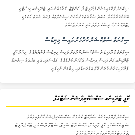
ސިގްނަލް ޕްރޮވައިޑަރުން ޕްރޮފިޓް ޕާސެންޓޭޖް، ޑްރޯޑައުން އަދި ޓްރޭޑިންގ ހިސްޓްރީ
ބޭނުންކުރެވެއެވެ. އަބަދު ސްކޯރުތަކަށް އެހެން ސިގްނަލްތައް ފަހަރު ނުވަތަ އެކަމަކީ
ޓްރޭޑަރުންގެ ރިސްކް ލެވެލް ހުރި ކުރަން ޖެހެއެވެ.
ސިގްނަލް ސެލެކްޝަން ކުރުމަށް ވައިސް މިނިޑްސް
ސިގްނަލް ޕްރޮވައިޑަރު ސެލެކްޝަން ކުރުމަށް ވައިސް މިނިޑްސް ފެންނާނެއެވެ. މިހާރު ކޮޕީ
ޓްރޭޑިންގ އަށް ވައިސް މިނިޑްސް ދައްކަން ކުރެވެއެވެ. މައްސަލައި އަދި ބައްދަލު ސިގްނަލް
ޕްރޮވައިޑަރުން ކުރަން ގޮތް އަޅުގަނޑުގައި ލިބާމަށް ނުހިމެނީ.
ކޮޕީ ޓްރޭޑިންގ ސަބްސްކްރިޕްޝަން ސެޓްއަޕް
ސިގްނަލް ޕްރޮވައިޑަރެއް ސެލެކްޓް ކުރުމަށް ސަބްސްކްރިޕްޝަން ކޮށްފައިވެއެވެ.
ސެޓިންގްސްގައި ކޮޕީ ވޮލިއުމް، މެކްސް ލޮޓް ސައިޒް، ސްޓޮޕް ލޮސް އަދި ޓޭކް ޕްރޮފިޓް
ޕެރަމީޓަރުން ކޮންފިގަރ ކުރަން ޖެހެއެވެ.