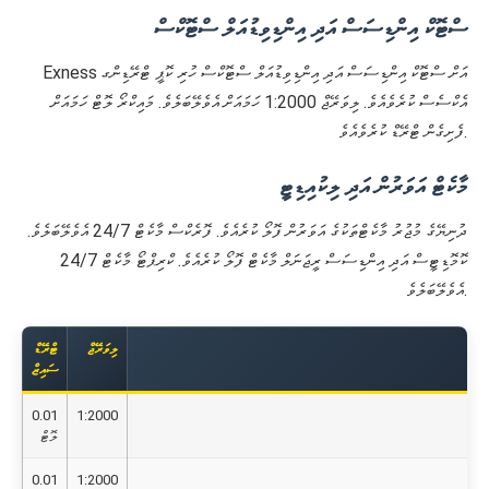
ސްޓޮކް އިންޑިސަސް އަދި އިންޑިވިޑުއަލް ސްޓޮކްސް
Exness އަށް ސްޓޮކް އިންޑިސަސް އަދި އިންޑިވިޑުއަލް ސްޓޮކްސް ހުރި ކޮޕީ ޓްރޭޑިންގ
އެކްސެސް ކުރެވެއެވެ. ލިވަރޭޖް 1:2000 ހަމައަށް އެވެލޭބަލެވެ. މައިކްރޯ ލޮޓް ހަމައަށް
ފެށިގެން ޓްރޭޑް ކުރެވެއެވެ.
މާކެޓް އަވަރުން އަދި ލިކުއިޑިޓީ
ދުނިޔޭގެ މުޖުރު މާކެޓްތަކުގެ އަވަރުން ފޮލޯ ކުރެއެވެ. ފޮރެކްސް މާކެޓް 24/7 އެވެލޭބަލެވެ.
ކޮމޮޑިޓީސް އަދި އިންޑިސަސް ރީޖަނަލް މާކެޓް ފޮލޯ ކުރެއެވެ. ކްރިޕްޓޯ މާކެޓް 24/7
އެވެލޭބަލެވެ.
ލިވަރޭޖް
ޓްރޭޑް
ސައިޒް
0.01
1:2000
ލޮޓް
0.01
1:2000