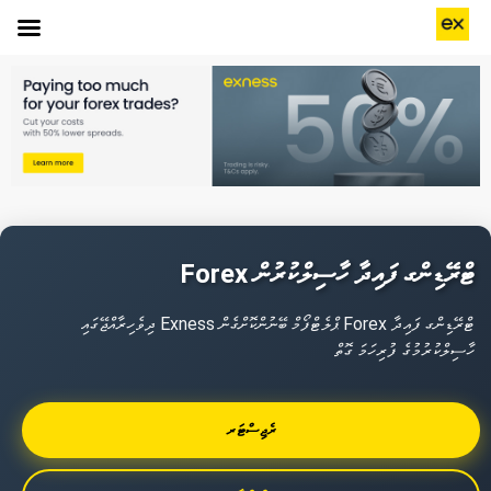
Forex ޓްރޭޑިންގ ފައިދާ ހާސިލްކުރުން
ދިވެހިރާއްޖޭގައި Exness ޕްލެޓްފޯމް ބޭނުންކޮށްގެން Forex ޓްރޭޑިންގ ފައިދާ
ހާސިލްކުރުމުގެ ފުރިހަމަ ގޮތް
ރެޖިސްޓަރ