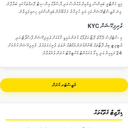
މިއީ ކަންޓްރީ ބައިންސް، އީމެއިލް އެޑްރެސް އަދި ޕާސްވާޑް އިން ސިޓް ފޮރމްތަކުގައި ބަލާފާނެ.
ގިނަ ރެޖިސްޓްރޭޝަން ވަކި އަލި ހުރިހާރު މަގުބޫރުން ބައިންސްގައި ހިނގިފައިވާނެ.
KYC ވެރިފިކޭޝަން
މި ސްޓެޕްސް ދޭގޮތް ފޮޓޯ އަޕްލޯޑް ކުރަން އައިޑީ ކާޑުއަށް ވެރިފިކޭޝަން ފާސްޕޯޓް އަދި
ޔުޓިލިޓީ ބިލް ފޮޓޯތައް ބޭނުންކުރަން އެއްޗެއް ނުވަތަ ފުރިހަމަވެއެވެ. ވެރިފިކޭޝަން ކުރުމަށް
24 ގަޑިއިރު އަދި ޑިމޯ އެކައުންޓް އެކްޓިވޭޓް ކުރަން ވުރެއްވާނެ.
ރެޖިސްޓަރ ކުރަން
ޑިޕޮޒިޓް މެތޮޑްތައް