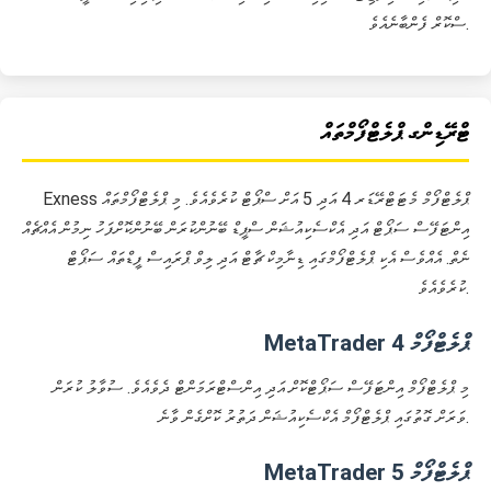
ސްކޮރް ފެންބާނެއެވެ.
ޓްރޭޑިންގ ޕްލެޓްފޯމްތައް
Exness ޕްލެޓްފޯމް މެޓަޓްރޭޑަރ 4 އަދި 5 އަށް ސްޕޯޓް ކުރެވެއެވެ. މި ޕްލެޓްފޯމްތައް
އިންޓަފޭސް ސަޕޯޓް އަދި އެކްސެކިއުޝަން ސްޕީޑް ބޭނުންކުރަން ބޭނުންކޮށްފަހު ނިމުން އެއްޗެއް
ނެތް. އެއްވެސް އެކި ޕްލެޓްފޯމްގައި ޑިނާމިކް ޗާޓް އަދި ލިވް ޕްރައިސް ފީޑްތައް ސަޕޯޓް
ކުރެވެއެވެ.
MetaTrader 4 ޕްލެޓްފޯމް
މި ޕްލެޓްފޯމް އިންޓަފޭސް ސަޕޯޓްކޮށް އަދި އިންސްޓްރަމަންޓް ދެވެއެވެ. ސުވާލު ކުރަން
ވަރަށް ގޮތުގައި ޕްލެޓްފޯމް އެކްސެކިއުޝަން ދަތުރު ކޮށްގެން ވާނެ.
MetaTrader 5 ޕްލެޓްފޯމް