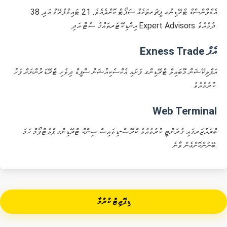
އެޑްވާންސްޑް ޓްރޭޑިންގ ފީޗަރތަކެއް ސަޕޯޓް ކޮށްދެއެވެ. 21 ޓައިމްފްރޭމް އަދި 38
އިންޑިކޭޓަރތައްގެ ސެޓް އަދި Expert Advisors ދެވެއެވެ.
Exness Trade އެޕް
އަޕްލިކޭޝަން މޮބައިލް ޓްރޭޑިންގ ފަށައި އެކްސެކިއުޝަން ސްޕީޑް ދިވެހި ޓްރޭޑަރުންނަށް ފަހު
ކުރެވެއެވެ.
Web Terminal
ބްރައުޒަރގައި ގެރަންޓީ ކުރެވެއެވެ ކްރޮސް-ޑިވައިސް ސިންކް ޓްރޭޑިންގ ޕްލެޓްފޯމް ހަމަ
ބޭނުންކޮށްގެން ވާނެ.
ޑިޕޮޒިޓް ކުރުމާ