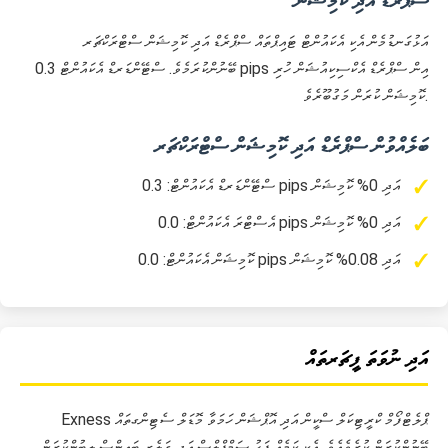
ސްޕްރެޑް އަދި ކޮމިޝަން
އަޅުގަނޑުމެން އެކި އެކައުންޓް ޓައިޕްތައް ސްޕްރެޑް އަދި ކޮމިޝަން ސްޓްރަކްޗަރ
ބޭނުންކުރަމެވެ. ސްޓޭންޑަރޑް އެކައުންޓް 0.3 pips އިން ސްޕްރެޑް އެކްސިކިއުޝަން ހުރި
ކޮމިޝަން ކުރަން މަގުބޫރެވެ.
ބަލެއްވުން ސްޕްރެޑް އަދި ކޮމިޝަން ސްޓްރަކްޗަރ
ސްޓޭންޑަރޑް އެކައުންޓް: 0.3 pips އަދި 0% ކޮމިޝަން
އެސްޓްރަ އެކައުންޓް: 0.0 pips އަދި 0% ކޮމިޝަން
ކޮމިޝަން އެކައުންޓް: 0.0 pips އަދި 0.08% ކޮމިޝަން
އަދި ނުވަތަ ފީޗަރތައް
Exness ޕްލެޓްފޯމް ކްރީޓިކަލް ސްކީން އަދި އޮޕްޝަން ހަމަވާ މޮޑަލް ސެޓިންގތައް
ބޭނުންކުރަން ކުރެވެއެވެ. އެކި ކަމެއް ފަހު ސަމްޕްލްސް އަދި ގަލެރީ ބައިންސް ލިބުންކުރަން