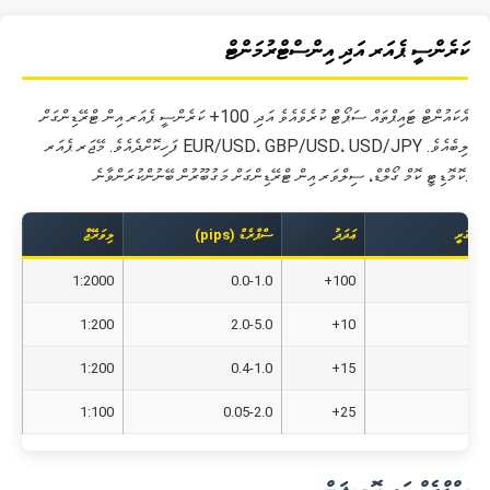
ކަރެންސީ ޕެއަރ އަދި އިންސްޓްރުމަންޓް
އެކައުންޓް ޓައިޕްތައް ސަޕޯޓް ކުރެވެއެވެ އަދި 100+ ކަރެންސީ ޕެއަރ އިން ޓްރޭޑިންގަށް
ފަހިކޮށްދެއެވެ. މޭޖަރ ޕެއަރ EUR/USD، GBP/USD، USD/JPY ލިބެއެވެ.
ކޮމޮޑިޓީ ކޮމް ގޯލްޑް، ސިލްވަރ އިން ޓްރޭޑިންގަށް މަގުބޫރުން ބޭނުންކުރަންވާނެ.
ކެޓަގަރީ
ޢަދަދު
ސްޕްރެޑް (pips)
ލިވަރޭޖް
1:2000
0.0-1.0
100+
1:200
2.0-5.0
10+
1:200
0.4-1.0
15+
1:100
0.05-2.0
25+