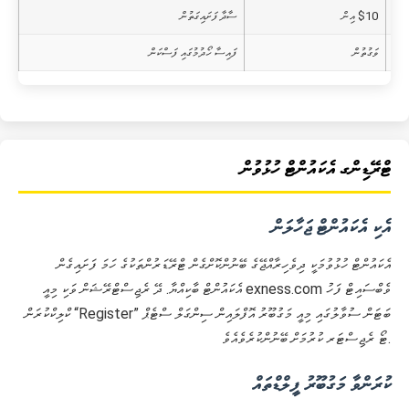
$10 އިން
ސާދާ ފަށައިގަތުން
ވަގުތުން
ފައިސާ ހޯދުމުގައި ފަސްކަން
ޓްރޭޑިންގ އެކައުންޓް ހުޅުވުން
އެކި އެކައުންޓް ޖަހާލަން
އެކައުންޓް ހުޅުވުމަކީ ދިވެހިރާއްޖޭގެ ބޭނުންކޮށްގެން ޓްރޭޑަރުންތަކުގެ ހަމަ ފަށައިގެން
އެކައުންޓް ބާކިއްޔާ. ދޭ ރެޖިސްޓްރޭޝަން ވަކި މިއީ exness.com ވެބްސައިޓް ފަހު
ކްލިކްކުރަން “Register” ބަޓަން ސުވާލުގައި މިއީ މަގުބޫރު އޮފްލައިން ސިންގަލް ސްޓެޕް
ޓޯ ރެޖިސްޓަރ ކުރުމަށް ބޭނުންކުރެވެއެވެ.
ކުރަންވާ މަގުބޫރު ފީލްޑްތައް