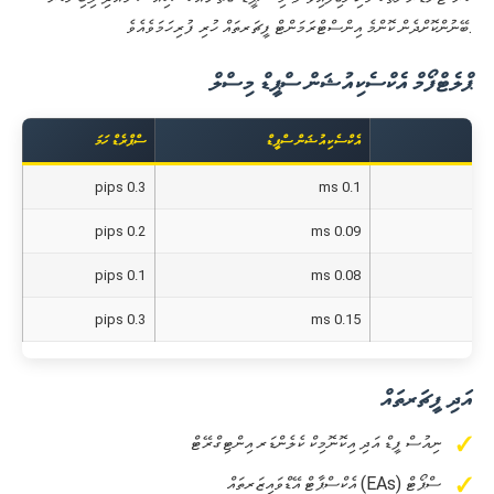
ބޭނުންކޮށްދެން ކޮންމެ އިންސްޓްރަމަންޓް ފީޗަރތައް ހުރި ފުރިހަމަވެއެވެ.
ޕްލެޓްފޯމް އެކްސެކިއުޝަން ސްޕީޑް މިސްލް
އެކްސެކިއުޝަން ސްޕީޑް
ސްޕްރެޑް ހަމަ
0.3 pips
0.1 ms
Me
0.2 pips
0.09 ms
Me
0.1 pips
0.08 ms
Ex
0.3 pips
0.15 ms
We
އަދި ފީޗަރތައް
ނިއުސް ފީޑް އަދި އިކޮނޮމިކް ކެލެންޑަރ އިންޓިގްރޭޓް
އެކްސްޕާޓް އޭޑްވައިޒަރތައް (EAs) ސްޕޯޓް