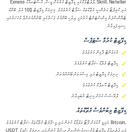
Exness ޕްލެޓްފޯމްގައި ޑިޕޮޒިޓް ކުރުމަށް ވީސާ، މާސްޓަރކާޑް، Skrill، Neteller
އަދި ކްރިޕްޓޯ ކަރެންސީ މެތޮޑްތައް ސަޕޯޓް ކުރެވެއެވެ. މިނިމަމް ޑިޕޮޒިޓް $10 އެވެ. ބޭންކް
ޓްރާންސްފަރު އިންސްޓަންޓް ކުރުމަކީ ދިވެހި ބޭންކުގެ ފަހަރުގައި ބޭނުންކުރަންވާ އެކަހަރުގައި
ހިނގިފައިވާނެ.
ޑިޕޮޒިޓް ކުރުމާ ސްޓަޕްސް
އެކައުންޓް ލޮގިން ކުރެވެއެވެ
ޑިޕޮޒިޓް މެތޮޑް ސަޕޯޓް ކުރެވެއެވެ
މިނިމަމް ޑިޕޮޒިޓް އަދި މިސްކަވަން ބޭނުންކުރަން
ޑިޕޮޒިޓް ކޮނފާމް ކުރެވެއެވެ
ޕްރޮސެސް ކަމަށް މިނިޓް ނުބައިވާނެ
ޑިޕޮޒިޓް ލިބުންވެސް މެތޮޑްތައް
އައިޑީ ކާޑުއަށް ފޮޓޯ އަޕްލޯޑް ކުރަން އަދި އީ-ވޮލެޓް މެތޮޑްތައް ސަޕޯޓް ކުރެވެއެވެ. Bitcoin،
USDT އަދި އެތެރިއުމް ޑިޕޮޒިޓް އެކްސިކިއުޝަން އިން ރިސްވާ ކުރަން އަދި މިނިމަމް ސްޕީޑް