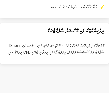
އޮޓޯ ރެކޯޑް އަދި ސްކްރިޕްޓް ޕްރޮސެސިންގ
ދިވެހިރާއްޖޭގެ ފައިނޭންޝަލް ސްޕެކްޓްރަމް
Exness ޕްލެޓްފޯމް ދިވެހިރާއްޖެ ވަރަށް ފޮރެކްސް ޓްރޭޑިންގ ފަށައި ހުރި ސްޕްރެޑް އަދި
ލިވަރޭޖް އަދި CFD ސްޕެކްޓްރަމް އެކްސެސްކުރެވެއެވެ. މިޕްލެޓްފޯމްގައި ވިޔަފާރި ޓްރޭޑި