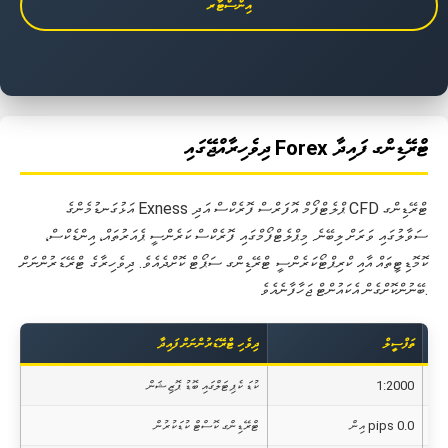
އިންސްޓާރ
ދިވެހިރާއްޖޭގައި Forex ޓްރޭޑިންގ ފައިދާ
އަޅުގަނޑުމެންގެ Exness ޕްލެޓްފޯމް އޮފަރްސް ފޮރެކްސް އަދި CFD ޓްރޭޑިންގ
ސަވާލުގައި ވަރަށް ލިބޭނެ. މިޕްލެޓްފޯމްގައި ފޮރެކްސް ކަރެންސީ ޕެއަރުތައް، އިންޑެކްސް،
ކޮމޮޑިޓީތައް އާއި ކްރިޕްޓޯކަރެންސީ ޓްރޭޑިންގ ސަޕޯޓް ކޮށްދެއެވެ. ދިވެހިރާގެ ޓްރޭޑަރުންނަށް
ބޭނުންކޮށްގެން އެކައުންޓް ޖަހާފާނެއެވެ.
ތަފްސީލް
ދިވެހި ޓްރޭޑަރުންނަށް ފައިދާ
1:2000
ކުޑަ ކެޕިޓަލްގައި ބޮޑު ޕޮޒިޝަން
0.0 pips އިން
ޓްރޭޑިންގ ކޮސްޓް ކުޑަކުރުން