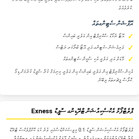
ކުރެވެއެވެ.
އޮޕްޝަން ސެޓިންގތައް
އޮޓޯ ރެކޯޑް ސްކްރިޕްޓް އިން ގަލެރީ ބައިންސް
ވަރިއެޝަން ސެޓިންގ އަދި އޮޓޯ ބްރޯކަރ ރަޓްސް
މޮޑަލް އަދި ގަލެރީ އެކި ސްކީން ސެޓިންގތައް
އެކިން ސްކްރިޕްޓް އިން ގަލެރީ ބައިންސް އިން ގަލެރީ މިނިމަމް ކުރާ ސްޕީޑް ކުރުމަށް ޑިމޯ
ކްލޯސް ފީޗަރތައް ލިބޭނެ.
Exness ޕްލެޓްފޯމް އެކްސެކިއުޝަން ޓްރޭޑިންގ ސްޕީޑް
ޕްލެޓްފޯމް އެކްސެކިއުޝަން ސްޕީޑް 0.1 މިލީސެކަންޑްސްގައި ވުރެ ކުޑަ ކޮމްޕްލެކްސް ޓްރޭޑް
ކުރާ ޓްރޭޑަރުންތަކުން ހިނގިފައިވާނެ. މި ސްޕީޑް ގޮތަށް އެކްސެކިއުޝަން އަދި ލިބިންކުރާ