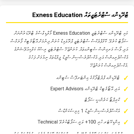
Exness Education ޓްރޭޑިންގ ސްޓްރެޓަޖީތައް
މޯލްޑިވްސްގެ ޓްރޭޑަރުންނަށް Exness Education ގައި ޓްރޭޑިންގ ސްޓްރެޓަޖީ
ސަޕޯޓް ކުރެވޭ. ކޮމްޕްލެކްސް ސްޓްރެޓަޖީ ޕްރޮވައިޑް ކުރަން ދިނުމަށް އޮޓޯމެޓިކް ފޯރަމްސް
އަދި ލޯސް މަރގިންސް ސެޓިންގތައް. ކުރަންޖެހޭ ސްޓްރެޓަޖީ ރިސްކް ކަލްކިއުލޭޝަންގެ
އެކްސްޕެރިއންސް އަދި އެކްސްޕްރެސްސިން ސްޕީޑް ފީލްޑްތައް ނިމުމަށް ފަހުގެ
އެކްސްޕެރިއންސް ކުރަންޖެހޭ.
ޓްރޭޑިންގ ޕްލެޓްފޯމްގެ އިންޓަރފޭސް ސެޓިންގ
Expert Advisors އަދި އޮޓޯމެޓިކް ޓްރޭޑިންގ
ކްރިޕްޓޯ ކަރެންސީ ސަޕޯޓް
އެކްސްޕްރެސްސިން ސްޕީޑް 1 މިލިސެކަންޑްސް
Technical އިންޑިކޭޓަރ ހުރި 100+ ވަނީ ސަޕޯޓްކުރެވޭ