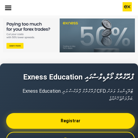
Exness Education ޕްރޮގްރާމް މޯލްޑިވްސްގައި
Exness Education ޕްރޮގްރާމް ފޮރެކްސް އަދި CFD ޓްރޭޑިންގގެ ވަރަށް
ބަލާލަންޖެހޭނެއްޖެ.
Registrar