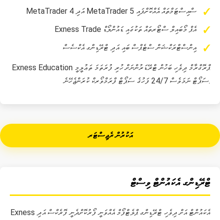
MetaTrader 4 އަދި MetaTrader 5 ސްއިސްޓަމްތައް އެއްކޮށްފައި
Exness Trade އެޕް މޯބައިލް ސްޓޯރތައް ތަކުގައި ޑައުންލޯޑް
އިންސްޓްރަކްޝަން ސްޓެޕްސް ބައި އަދި ޓްރޭޑިންގ އެކްސެސް
Exness Education ޕްރޮގްރާމް ދިވެހި ބަހުން ޓްރޭޑަރުންނަށް ހުރި ފުރަތަމަ ތަޢުލީމީ
ސަޕޯޓް ނަމަވެސް 24/7 ފަހުގެ ސަޕޯޓް ފްރަމްވޯރކް ކުރަންޖެހޭނެ.
އަކުރުން ރެޖިސްޓަރ
ޓްރޭޑިންގ އެކައުންޓް ވިސްޓް
Exness އެކައުންޓް އަށް ދިވެހި ޓްރޭޑިންގ ޕްލެޓްފޯމް އެއްވަނީ ފޯރުކޮށްދެނީ ފޮރެކްސް އަދި