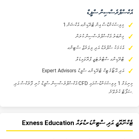
އެކްސްޕްރެސްސިން ސްޕީޑް
1 މިލިސެކަންޑްސް އިން ޓްރޭޑިންގ އެކްޝަން
ގިންބަރު އެކްސްޕްރެސްސިން ކުރަން
އެކަމަކު ސްޕްރެޑް އަދި ލިވަރެޖް ސެޓިންގ
ޓްރޭޑިންގ ސްޓްރެޓަޖީ ޕްރޮވައިޑަލް
Expert Advisors އަދި އޮޓޯމެޓިކް ޓްރޭޑިންގ ސްޕީޑް
އެކްސްޕްރެސްސިން ސްޕީޑް ހުރި ފޮރެކްސް އަދި CFD މިނިމަމް 1 މިލިސެކަންޑްސްގައި
ސަޕޯޓް ކުރެވޭނެ.
Exness Education ޓެކްނޮލޮޖީ އަދި ސްޓިންޑަރޑްތައް