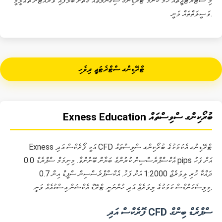
މި ސްޓްރެޓަޖީތައް ހަމަ ކޮންމެ ޓްރޭޑިންގ ސިގްނަލްތައް ގޮތަށް ބެލެފައި ވުރެއްޓަށް ތަޢުލީމީ
ވަސީލަތްތައް ވަނީ.
ޓްރޭޑިންގ ސްޓްރެޓަޖީ ދިވެހި
Exness Education ބުރޯކިންގ ސްވިސްތައް
Exness އަކީ ފޯރެކްސް އަދި CFD ޓްރޭޑިންގ އެކަމަކުގެ ބުރޯކިންގ ސްވިސްތައް
އެކްސްޕްރެސްސިން ކުރުންގެ ބަޔާން ބޭނުންވާ. މިނިމަމް ސްޕްރެޑް 0.0 pips އަށް ފަހު
ދައްކާ ހުރި ލިވަރެޖް 1:2000 އަށް ފަހު. އެކްސްޕްރެސްސިން ސްޕީޑް އިން 0.7
މިލިސެކަންޑްސް ކަމަކުގެ ލިވަރެޖް އަދި ހުންނަނީ ޓްރޭޑް އެކްޝަން އިސްކުއެއް ވަނީ.
ފޮރެކްސް އަދި CFD ސްޕްރެޑް ބިންގް