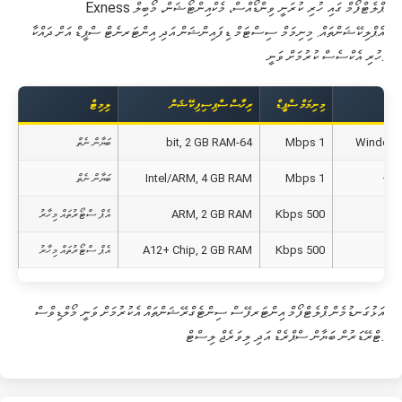
Exness ޕްލެޓްފޯމް ގައި ހުރި ކުރަނީ ވިންޑޯއްސް، މެކްއިންޓޯޝަން، މޯބިލް
އެޕްލިކޭޝަންތައް. މިނިމަމް ސިސްޓަމް ޑިފައިންޝަން އަދި އިންޓަރނެޓް ސްޕީޑް އަށް ދައްކާ
ހުރި އެކްސެސް ކުރުމަށް ވަނީ.
މިނިމަމް ސްޕީޑް
ރިހާސް ސްޕިސިފިކޭޝަން
ލިމިޓް
Windows
1 Mbps
64-bit, 2 GB RAM
ބަޔާން ނެތް
Ma
1 Mbps
Intel/ARM, 4 GB RAM
ބަޔާން ނެތް
500 Kbps
ARM, 2 GB RAM
އެޕް ސްޓޯރުތައް މިހާރު
500 Kbps
A12+ Chip, 2 GB RAM
އެޕް ސްޓޯރުތައް މިހާރު
އަޅުގަނޑުމެން ޕްލެޓްފޯމް އިންޓަރފޭސް ސިންޓެގްރޭޝަންތައް އެކުރުމަށް ވަނީ މޯލްޑިވްސް
ޓްރޭޑަރުން ބަޔާން ސްޕްރެޑް އަދި ލިވަރެޖް ލިސްޓް.