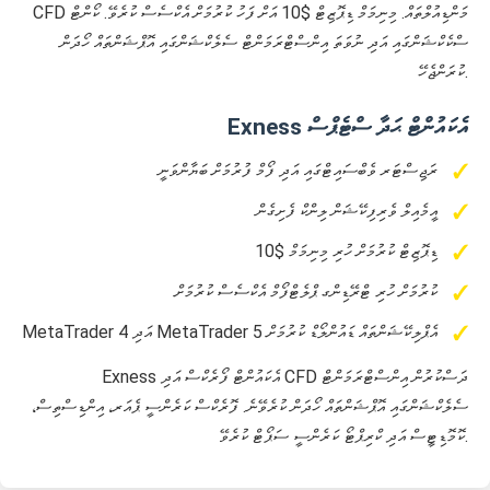
CFD މަންޑިއުލްތައް. މިނިމަމް ޑިޕޮޒިޓް $10 އަށް ފަހު ކުރުމަށް އެކްސެސް ކުރެވޭ. ކޯންޓް
ސްކެކްޝަންގައި އަދި ނުވަތަ އިންސްޓްރަމަންޓް ސެލެކްޝަންގައި އޮޕްޝަންތައް ހޯދަން
ކުރަންޖެހޭ.
Exness އެކައުންޓް ޙަދާ ސްޓެޕްސް
ރަޖިސްޓަރ ވެބްސައިޓްގައި އަދި ފޯމް ފުރުމަށް ބަޔާންވަނީ
އީމެއިލް ވެރިފިކޭޝަން ލިންކް ފެށިގެން
ޑިޕޮޒިޓް ކުރުމަށް ހުރި މިނިމަމް $10
ކުރުމަށް ހުރި ޓްރޭޑިންގ ޕްލެޓްފޯމް އެކްސެސް ކުރުމަށް
MetaTrader 4 އަދި MetaTrader 5 އެޕްލިކޭޝަންތައް ޑައުންލޯޑް ކުރުމަށް
Exness އެކައުންޓް ފޯރެކްސް އަދި CFD ދަސްކުރުން އިންސްޓްރަމަންޓް
ސެލެކްޝަންގައި އޮޕްޝަންތައް ހޯދަން ކުރެވޭނެ. ފޮރެކްސް ކަރެންސީ ޕެއަރ، އިންޑިސްތިސް،
ކޮމޮޑިޓީސް އަދި ކްރިޕްޓޯ ކަރެންސީ ސަޕޯޓް ކުރެވޭ.