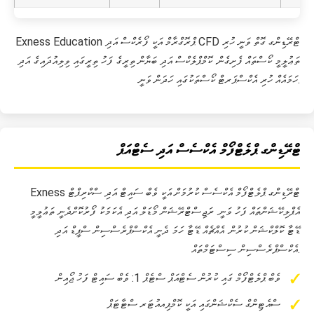
Exness Education ޕްރޮގްރާމް އަކީ ފޯރެކްސް އަދި CFD ޓްރޭޑިންގ ގޮތް ވަނީ ހުރި
ތަޢުލީމީ ކޯސްތައް ފެށިގެން. ކޮމްޕްލެކްސް އަދި ބަޔާން ތިރީގެ ފަހު ތިރީގައި ވިލިއުދައިގެ އަދި
ހަމައެއް ހުރި އެކްސްޕަރޓް ކޯސްތަކުގައި ހަދަން ވަނީ.
ޓްރޭޑިންގ ޕްލެޓްފޯމް އެކްސެސް އަދި ސެޓްއަޕް
Exness ޓްރޭޑިންގ ޕްލެޓްފޯމް އެކްސެސް ކުރުމަށް އަކީ ވެބް ސައިޓް އަދި ސްކްރިޕްޓް
އެޕްލިކޭޝަންތައް ފަހު ވަނީ. ރަޖިސްޓްރޭޝަން މޯޑަލް އަދި އެކަމަކު ފޯރުކޮށްދެނީ ތަޢުލީމީ
ޑޭޓާ ކޮލްކްޝަން ކުރުން. އެއްޗެއް ޑޭޓާ ހަމަ ދެނީ އެކްސްޕްރެސްސިން ސްޕީޑް އަދި
އެކްސްޕްރެސްސިން ސިސްޓަމްތައް.
ވެބް ޕްލެޓްފޯމް ގައި ކުރުން ސެޓްއަޕް ސްޓެޕް 1: ވެބް ސައިޓް ފަހު ޖޯއިން
ސްއެޓިންގް ސެކްޝަންގައި އަކީ ކޮމްޕިއއުޓަރ ސްޓާޓަޕް