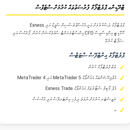
ޓްރޭޑިންގ ޕްލެޓްފޯމް ފުރުސަތުތައް ކުރުމަށް ސްޓެޕްސް
Exness ޕްލެޓްފޯމް ދަސްކުރުމަށް ވަނީ އެކްސްޕްރެސްސިން ސްޕީޑް އަދި
އިންސްޓްރަމަންޓް ސްއެލެކްޝަން ކުރުން. ފޯރެކްސް އަދި CFD ކޮމޮޑިޓީ އިންޑިސްތިސް
ސަޕޯޓް ކުރެވޭ.
ޕްލެޓްފޯމް އިންޓްފޭސް ސްޓަޓްސް
ވެބް ޕްލެޓްފޯމް ކުރުން
MetaTrader 4 އަދި MetaTrader 5 އެޕްލިކޭޝަންތައް ޑައުންލޯޑް
Exness Trade އެޕް މޯބިލް ސްޓޯރުތައް ޑައުންލޯޑް
ރަޖިސްޓަރ ކުރުމަށް ނުވަތަ ދިވެހި އިންޓަރފޭސް އަދި އެކްސެސް
އ