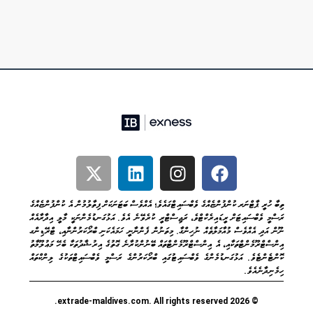
ތިބާ ހުރީ ޕާޓްނަރ ކުންފުންޏެއްގެ ވެބްސައިޓްގައެވެ؛ އެއްވެސް ބަޓަނަކަށް ފިތާލުމުން އެ ކުންފުންޏެއްގެ
ރަސްމީ ވެބްސައިޓަށް ރީޑައިރެކްޓްވެ، ރަޖިސްޓްރީ ކުރެވޭނެ އެވެ. އަޅުގަނޑުމެންނަކީ މާލީ އިދާރާއެއް
ނޫން އަދި އެއްވެސް މުއާމަލާތެއް ނުހިންގާ. މިތަނުން ފެންނާނީ ހަމައެކަނި ބްރޯކަރުންނާއި، ޓްރޭޑިންގ
އިންސްޓްރޫމެންޓްތަކާއި، އެ އިންސްޓްރޫމެންޓްތައް ބޭނުންކުރާނެ ގޮތުގެ އިރުޝާދުތަކާ ބެހޭ މަޢުލޫމާތު
ކޮންޓެންޓެވެ. އަޅުގަނޑުމެންގެ ވެބްސައިޓުގައި ބްރޯކަރުންގެ ރަސްމީ ވެބްސައިޓްތަކުގެ ލިންކްތައް
ހިމެނިދާނެއެވެ.
© 2026 extrade-maldives.com. All rights reserved.