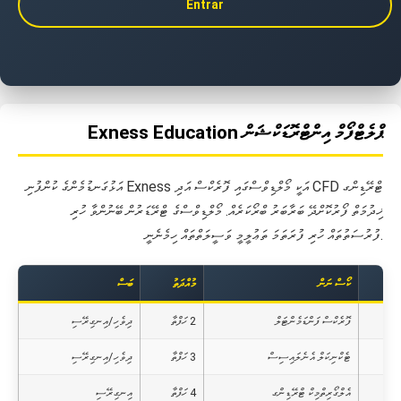
Entrar
Exness Education ޕްލެޓްފޯމް އިންޓްރޮޑަކްޝަން
އަޅުގަނޑުމެންގެ ކުންފުނި Exness އަކީ މޯލްޑިވްސްގައި ފޮރެކްސް އަދި CFD ޓްރޭޑިންގ
ޚިދުމަތް ފޯރުކޮށްދޭ ބަރާބަރު ބްރޯކަރެއް. މޯލްޑިވްސްގެ ޓްރޭޑަރުން ބޭނުންވާ ހުރި
ފުރުސަތުތައް ހުރި ފުރަތަމަ ތަޢުލީމީ ވަސީލަތްތައް ހިމެނެނީ.
ކޯސް ނަން
މުއްދަތު
ބަސް
ފޮރެކްސް ފަންޑަމެންޓަލް
2 ހަފްތާ
ދިވެހި/އިނގިރޭސި
ޓެކްނިކަލް އެނެލައިސިސް
3 ހަފްތާ
ދިވެހި/އިނގިރޭސި
އެލްގޯރިތްމިކް ޓްރޭޑިންގ
4 ހަފްތާ
އިނގިރޭސި