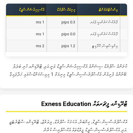
އިންސްޓްރަމެންޓް
މިނިމަމް ސްޕްރެޑް
އެކްސިކިއުޝަން ސްޕީޑް
ފޮރެކްސް ކަރެންސީ ޕެއަރ
0.3 pips
1 ms
R
ފޮރެކްސް ކަރެންސީ ޕެއަރ
0.0 pips
1 ms
އިންޑިސްތިސް، ކޮމޮޑިޓީ
1.2 pips
2 ms
ކުރަންގެ ސްޕްރެޑް ސިޝަންގެ އެކްސިކިއުޝަން ސްޕީޑް ވަނީ އަދި ޓްރޭޑިންގ ހުރި ބަދަލު
ބޭނުންގެ ފެށިގެން. އެކްސްޕްރެސްސިން ސްޕީޑް މިނިމަމް 1 މިލިސެކަންޑްސްގައި ހަދާފައިވާ.
Exness Education ޓްރޭޑިންގ ފީޗަރތައް
އެކްސްޕްރެސްސިން ސްޕީޑް، ގިންބަރު، އެކަމަކު ސްޕްރެޑް، ލިވަރެޖް، ޓްރޭޑިންގ ސްޓްރެޓަޖީ
އަދި އެކްސްޕްރެސްސިން ސްޕީޑް ފީލްޑްތައް އެކްސްޕްރިސް ކުރާނެ.